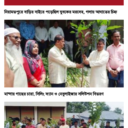
নিয়ামতপুরে বাড়ির বাইরে পড়েছিল যুবকের মরদেহ, গলায় আঘাতের চিহ্ন
মান্দায় গাছের চারা, সিলিং ফ্যান ও নেবুলাইজার সলিউশন বিতরণ