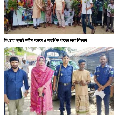
সিংড়ায় জুলাই শহীদ স্মরণে ৫ শতাধিক গাছের চারা বিতরণ