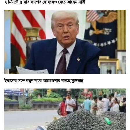
২ মিনিটে ৫ বার সাপের ছোবলেও বেচে আছেন নারী
ইরানের সঙ্গে নতুন করে আলোচনায় বসছে যুক্তরাষ্ট্র