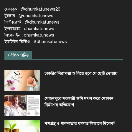
ফেসবুক : @dhumkatunews20
টুইটার : @dhumkatunews
পিন্টারেস্ট : @dhumkatunews
ইন্সটাগ্রাম : dhumkatunews
লিংকডইন : dhumkatunews
ইউটিউব ভিডিও : #dhumkatunews
সর্বাধিক পঠিত
চাকরির নিরাপত্তা ও বিয়ে হবে যে ছোট্ট দোয়ায়
মোহনপুরে সরকারী জমি দখল করে দোকান
নির্মাণের অভিযোগ
ঋণগ্রস্থ ও ঋণদাতার যাকাত কিভাবে দিবেন?