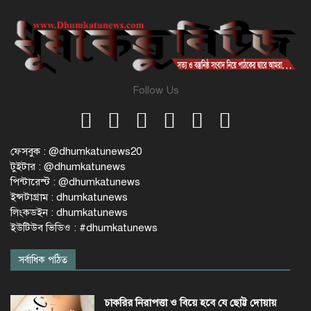
Follow Us
ফেসবুক : @dhumkatunews20
টুইটার : @dhumkatunews
পিন্টারেস্ট : @dhumkatunews
ইন্সটাগ্রাম : dhumkatunews
লিংকডইন : dhumkatunews
ইউটিউব ভিডিও : #dhumkatunews
সর্বাধিক পঠিত
চাকরির নিরাপত্তা ও বিয়ে হবে যে ছোট্ট দোয়ায়