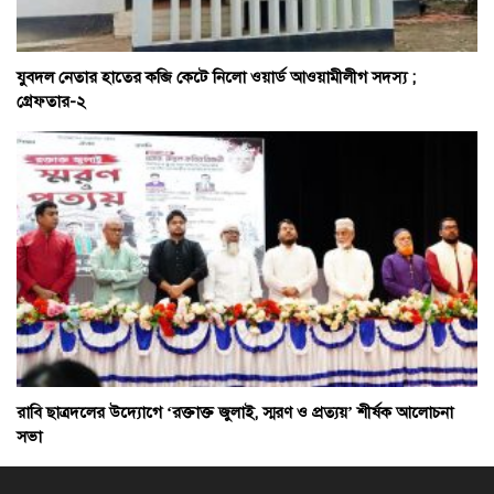
যুবদল নেতার হাতের কব্জি কেটে নিলো ওয়ার্ড আওয়ামীলীগ সদস্য ;
গ্রেফতার-২
রাবি ছাত্রদলের উদ্যোগে ‘রক্তাক্ত জুলাই, স্মরণ ও প্রত্যয়’ শীর্ষক আলোচনা
সভা