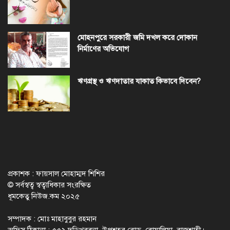
মোহনপুরে সরকারী জমি দখল করে দোকান
নির্মাণের অভিযোগ
ঋণগ্রস্থ ও ঋণদাতার যাকাত কিভাবে দিবেন?
প্রকাশক : ফায়সাল মোহাম্মদ শিশির
© সর্বস্বত্ব স্বত্বাধিকার সংরক্ষিত
ধূমকেতু নিউজ.কম ২০২৫
সম্পাদক : মোঃ মাহাবুবুর রহমান