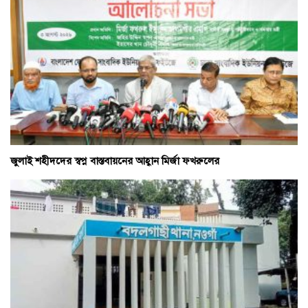
জুলাই শহীদদের স্বপ্ন বাস্তবায়নের আহ্বান মির্জা ফখরুলের