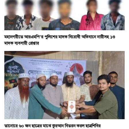
মহানগরীতে আরএমপি’র পুলিশের মাদক বিরোধী অভিযানে নারীসহ ১৩
মাদক ব্যবসায়ী গ্রেপ্তার
তানোরে ৬০ জন ছাত্রের মাঝে কুরআন বিতরন করল ছাত্রশিবির