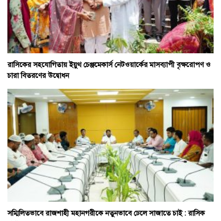
রাসিকের সহযোগিতায় ইয়ুথ চেঞ্জমেকার্স নেটওয়ার্কের মাসব্যাপী বৃক্ষরোপণ ও
চারা বিতরণের উদ্বোধন
সম্মিলিতভাবে রাজশাহী মহানগরীকে নতুনভাবে ঢেলে সাজাতে চাই : রাসিক