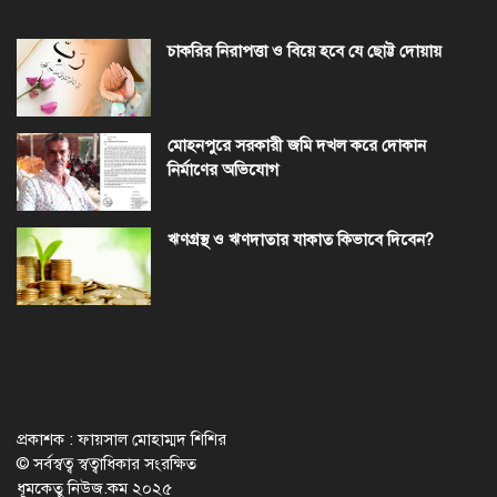
চাকরির নিরাপত্তা ও বিয়ে হবে যে ছোট্ট দোয়ায়
মোহনপুরে সরকারী জমি দখল করে দোকান
নির্মাণের অভিযোগ
ঋণগ্রস্থ ও ঋণদাতার যাকাত কিভাবে দিবেন?
প্রকাশক : ফায়সাল মোহাম্মদ শিশির
© সর্বস্বত্ব স্বত্বাধিকার সংরক্ষিত
ধূমকেতু নিউজ.কম ২০২৫