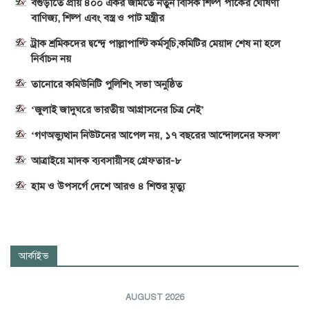
বগুড়াতে প্রায় ৪০০ একর জমিতে নতুন বিসিক শিল্প পার্কের ঘোষণা
বাণিজ্য, শিল্প এবং বস্ত্র ও পাট মন্ত্রীর
ট্রাক শ্রমিকদের দ্বন্দ্বে পাল্লাপাল্টি কর্মসূচি,কমিটির মেয়াদ শেষ না হলে
নির্বাচন নয়
তানোরে কমিউনিটি পুলিশিং সভা অনুষ্ঠিত
‘জুলাই জাদুঘরে ভারতীয় আগ্রাসনের চিত্র নেই’
‘গণঅভ্যুত্থান নিউটনের আপেল নয়, ১৭ বছরের আন্দোলনের ফসল’
আত্রাইয়ে মাদক ব্যবসায়ীসহ গ্রেফতার-৮
হাম ও উপসর্গে দেশে আরও ৪ শিশুর মৃত্যু
আর্কাইভ
AUGUST 2026