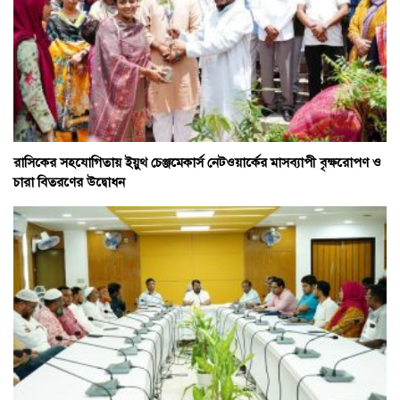
রাসিকের সহযোগিতায় ইয়ুথ চেঞ্জমেকার্স নেটওয়ার্কের মাসব্যাপী বৃক্ষরোপণ ও
চারা বিতরণের উদ্বোধন