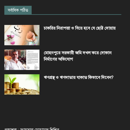
সর্বাধিক পঠিত
চাকরির নিরাপত্তা ও বিয়ে হবে যে ছোট্ট দোয়ায়
মোহনপুরে সরকারী জমি দখল করে দোকান
নির্মাণের অভিযোগ
ঋণগ্রস্থ ও ঋণদাতার যাকাত কিভাবে দিবেন?
প্রকাশক : ফায়সাল মোহাম্মদ শিশির