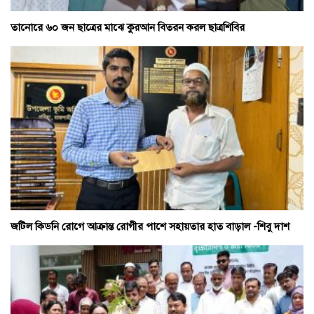
তানোরে ৬০ জন ছাত্রের মাঝে কুরআন বিতরন করল ছাত্রশিবির
জটিল কিডনি রোগে আক্রান্ত রোগীর পাশে সহায়তার হাত বাড়াল -শিবু দাশ