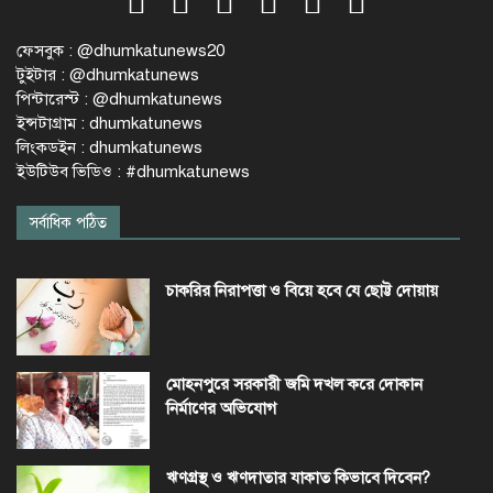
ফেসবুক : @dhumkatunews20
টুইটার : @dhumkatunews
পিন্টারেস্ট : @dhumkatunews
ইন্সটাগ্রাম : dhumkatunews
লিংকডইন : dhumkatunews
ইউটিউব ভিডিও : #dhumkatunews
সর্বাধিক পঠিত
চাকরির নিরাপত্তা ও বিয়ে হবে যে ছোট্ট দোয়ায়
মোহনপুরে সরকারী জমি দখল করে দোকান
নির্মাণের অভিযোগ
ঋণগ্রস্থ ও ঋণদাতার যাকাত কিভাবে দিবেন?