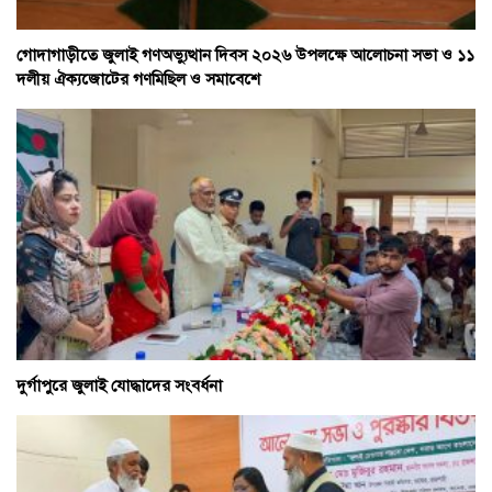
গোদাগাড়ীতে জুলাই গণঅভ্যুত্থান দিবস ২০২৬ উপলক্ষে আলোচনা সভা ও ১১
দলীয় ঐক্যজোটের গণমিছিল ও সমাবেশে
দুর্গাপুরে জুলাই যোদ্ধাদের সংবর্ধনা