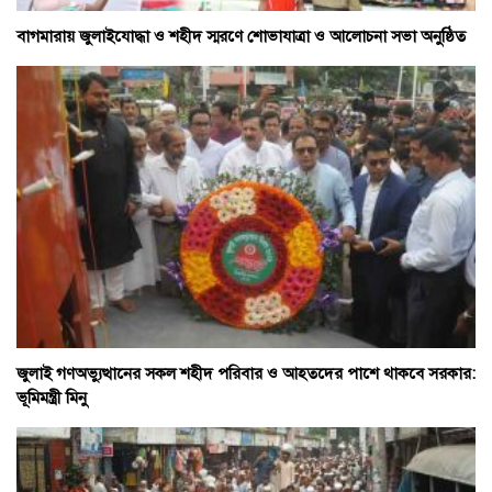
বাগমারায় জুলাইযোদ্ধা ও শহীদ স্মরণে শোভাযাত্রা ও আলোচনা সভা অনুষ্ঠিত
জুলাই গণঅভ্যুত্থানের সকল শহীদ পরিবার ও আহতদের পাশে থাকবে সরকার:
ভূমিমন্ত্রী মিনু