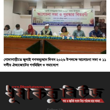
গোদাগাড়ীতে জুলাই গণঅভ্যুত্থান দিবস ২০২৬ উপলক্ষে আলোচনা সভা ও ১১
দলীয় ঐক্যজোটের গণমিছিল ও সমাবেশে
Follow Us