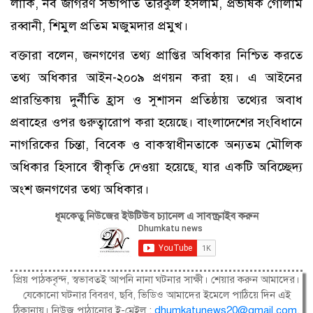
লাকি, নব জাগরণ সভাপতি তরিকুল ইসলাম, প্রভাষক গোলাম
রব্বানী, শিমুল প্রতিম মজুমদার প্রমুখ।
বক্তারা বলেন, জনগণের তথ্য প্রাপ্তির অধিকার নিশ্চিত করতে
তথ্য অধিকার আইন-২০০৯ প্রণয়ন করা হয়। এ আইনের
প্রারম্ভিকায় দুর্নীতি হ্রাস ও সুশাসন প্রতিষ্ঠায় তথ্যের অবাধ
প্রবাহের ওপর গুরুত্বারোপ করা হয়েছে। বাংলাদেশের সংবিধানে
নাগরিকের চিন্তা, বিবেক ও বাকস্বাধীনতাকে অন্যতম মৌলিক
অধিকার হিসাবে স্বীকৃতি দেওয়া হয়েছে, যার একটি অবিচ্ছেদ্য
অংশ জনগণের তথ্য অধিকার।
ধূমকেতু নিউজের ইউটিউব চ্যানেল এ সাবস্ক্রাইব করুন
প্রিয় পাঠকবৃন্দ, স্বভাবতই আপনি নানা ঘটনার সাক্ষী। শেয়ার করুন আমাদের।
যেকোনো ঘটনার বিবরণ, ছবি, ভিডিও আমাদের ইমেলে পাঠিয়ে দিন এই
ঠিকানায়। নিউজ পাঠানোর ই-মেইল :
dhumkatunews20@gmail.com
.