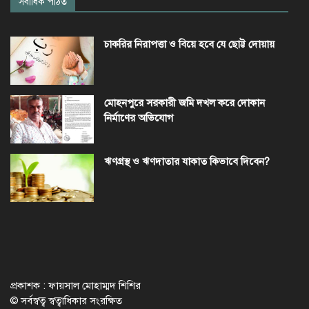
সর্বাধিক পঠিত
চাকরির নিরাপত্তা ও বিয়ে হবে যে ছোট্ট দোয়ায়
মোহনপুরে সরকারী জমি দখল করে দোকান
নির্মাণের অভিযোগ
ঋণগ্রস্থ ও ঋণদাতার যাকাত কিভাবে দিবেন?
প্রকাশক : ফায়সাল মোহাম্মদ শিশির
© সর্বস্বত্ব স্বত্বাধিকার সংরক্ষিত