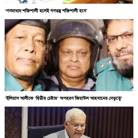
‘গণমাধ্যম শক্তিশালী হলেই গণতন্ত্র শক্তিশালী হবে’
‘ইলিয়াস আলীকে ‘দ্বিতীয় চেষ্টায়’ অপহরণ জিয়াউল আহসানের নেতৃত্বে’