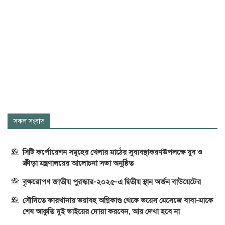
সকল সংবাদ
সিটি কর্পোরেশন সমূহের খেলার মাঠের সুব্যবস্থাকরণউপলক্ষে যুব ও
ক্রীড়া মন্ত্রণালয়ের আলোচনা সভা অনুষ্ঠিত
বৃক্ষরোপণ জাতীয় পুরস্কার-২০২৫-এ দ্বিতীয় স্থান অর্জন বাউয়েটের
সৌদিতে কারখানায় ভয়াবহ অগ্নিকাণ্ড থেকে ভয়েস মেসেজে বাবা-মাকে
শেষ আকুতি দুই ভাইয়ের দোয়া করবেন, আর দেখা হবে না