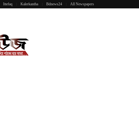
Ittefaq
Kalerkantha
Bdnews24
All Newspapers