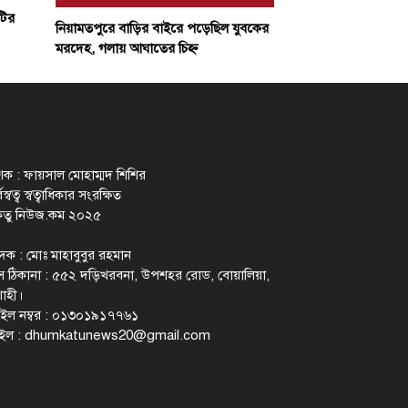
টির
নিয়ামতপুরে বাড়ির বাইরে পড়েছিল যুবকের
মরদেহ, গলায় আঘাতের চিহ্ন
াশক : ফায়সাল মোহাম্মদ শিশির
স্বত্ব স্বত্বাধিকার সংরক্ষিত
েতু নিউজ.কম ২০২৫
াদক : মোঃ মাহাবুবুর রহমান
 ঠিকানা : ৫৫২ দড়িখরবনা, উপশহর রোড, বোয়ালিয়া,
াহী।
ইল নম্বর : ০১৩০১৯১৭৭৬১
ইল :
dhumkatunews20@gmail.com