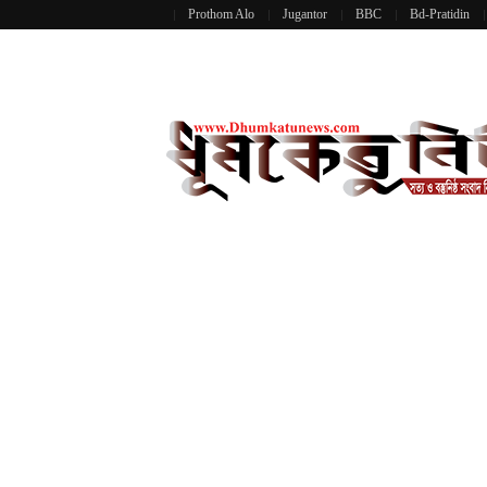
Prothom Alo
Jugantor
BBC
Bd-Pratidin