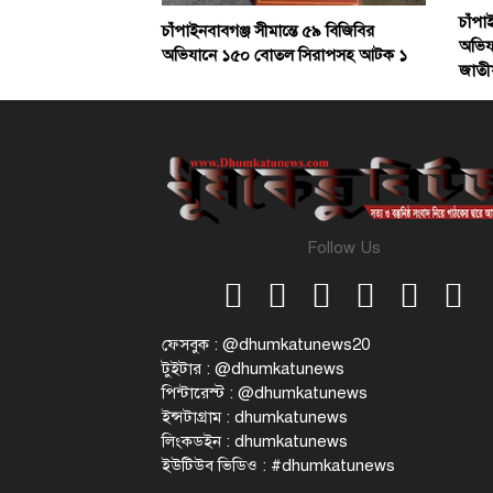
চাঁপা
চাঁপাইনবাবগঞ্জ সীমান্তে ৫৯ বিজিবির
অভিয
অভিযানে ১৫০ বোতল সিরাপসহ আটক ১
জাতীয়
Follow Us
ফেসবুক : @dhumkatunews20
টুইটার : @dhumkatunews
পিন্টারেস্ট : @dhumkatunews
ইন্সটাগ্রাম : dhumkatunews
লিংকডইন : dhumkatunews
ইউটিউব ভিডিও : #dhumkatunews