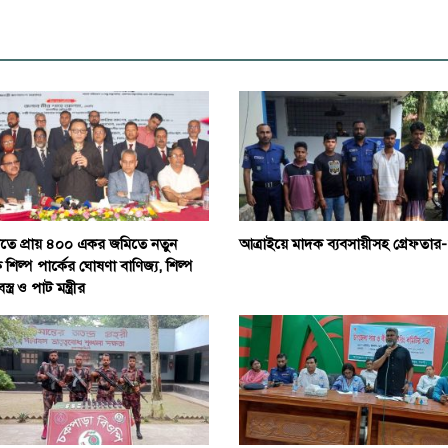
াতে প্রায় ৪০০ একর জমিতে নতুন
আত্রাইয়ে মাদক ব্যবসায়ীসহ গ্রেফতার
 শিল্প পার্কের ঘোষণা বাণিজ্য, শিল্প
্ত্র ও পাট মন্ত্রীর