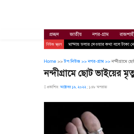
প্রচ্ছদ
জাতীয়
নগর-গ্রাম
রাজশাহ
নিউজ স্ক্রল
মান্দায় ডলার দেওয়ার কথা বলে টাকা নে
Home
>>
টপ নিউজ >>
নগর-গ্রাম >>
নন্দীগ্রামে 
নন্দীগ্রামে ছোট ভাইয়ের মৃ
প্রকাশিত:
অক্টোবর ১৯, ২০২২
;
১:৪৮ অপরাহ্ণ