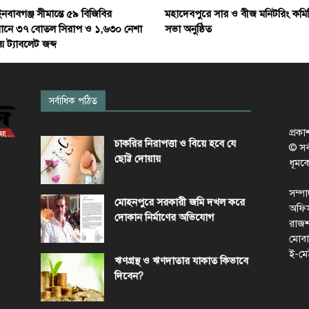
মহাদেবপুরে সার ও বীজ মনিটরিং কমি
ইনবাবগঞ্জ সীমান্তে ৫৯ বিজিবির
সভা অনুষ্ঠিত
ানে ৩৭ বোতল সিরাপ ও ১,৬৩০ নেশা
 ট্যাবলেট জব্দ
সর্বাধিক পঠিত
প্রক
চাকরির নিরাপত্তা ও বিয়ে হবে যে
© সর্ব
ছোট্ট দোয়ায়
ধূমক
সম্প
মোহনপুরে সরকারী জমি দখল করে
অফিস
দোকান নির্মাণের অভিযোগ
রাজশ
মোবা
ই-মে
ঋণগ্রস্থ ও ঋণদাতার যাকাত কিভাবে
দিবেন?