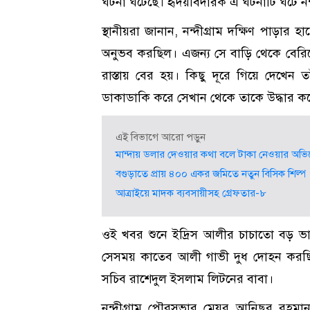
ঘটনা ঘটেছে। হৃদয়বিদারক এ ঘটনাটি ঘটে নন্
স্থানীয়রা জানান, নন্দীগ্রাম দক্ষিণ পাড়ার
অনুভব করছিল। এজন্য সে বাড়ি থেকে বেরিয়ে ড
রাস্তায় বের হয়। কিছু দূরে গিয়ে দেখেন ত
ডাকাডাকি করে সেখান থেকে তাকে উদ্ধার ক
এই বিভাগে আরো পড়ুন
মান্দায় ডলার দেওয়ার কথা বলে টাকা নেওয়ার অভিযো
বগুড়াতে প্রায় ৪০০ একর জমিতে নতুন বিসিক শিল্প পার্ক
আত্রাইয়ে মাদক ব্যবসায়ীসহ গ্রেফতার-৮
ওই খবর শুনে ইদ্রিস আলীর চাচাতো বড় ভ
সেসময় কাতেব আলী গাভী দুধ দোহন করছিল।
সচিব রাশেদুল ইসলাম লিটনের বাবা।
নন্দীগ্রাম পৌরসভার মেয়র আনিছুর রহমান 