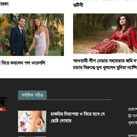
ারকা
তটিনী
আওয়ামী লীগ নেতার সহায়তায় জমি দ
য় বিয়ে করলেন পল ওয়েসলি
চাচার বিরুদ্ধে মুখ খুললেন মুনিরা ন্যান্সি
সর্বাধিক পঠিত
প্রক
চাকরির নিরাপত্তা ও বিয়ে হবে যে
© সর্ব
ছোট্ট দোয়ায়
ধূমক
সম্প