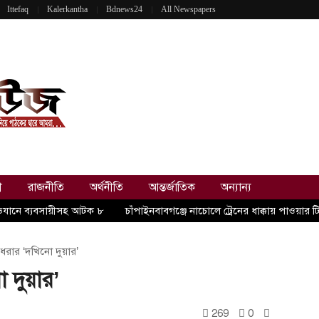
Ittefaq
Kalerkantha
Bdnews24
All Newspapers
ী
রাজনীতি
অর্থনীতি
আন্তর্জাতিক
অন্যান্য
ভিযানে ব্যবসায়ীসহ আটক ৮
চাঁপাইনবাবগঞ্জে নাচোলে ট্রেনের ধাক্কায় পাওয়ার
ধরার ‘দখিনো দুয়ার’
 দুয়ার’
269
0