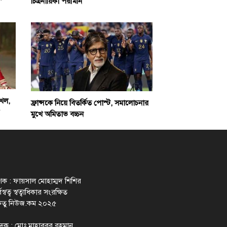
চিত্রনায়িকা পরীমনি
খল,
ফ্রান্সকে নিয়ে বিতর্কিত পোস্ট, সমালোচনার
মুখে অমিতাভ বচ্চন
াশক : ফায়সাল মোহাম্মদ শিশির
স্বত্ব স্বত্বাধিকার সংরক্ষিত
েতু নিউজ.কম ২০২৫
াদক : মোঃ মাহাবুবুর রহমান