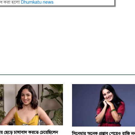
োধ করা হলো
Dhumkatu news
য় ছেড়ে চাষাবাদ করতে চেয়েছিলেন
সিনেমার অনেক প্রস্তাব পেয়েও রাজি ন