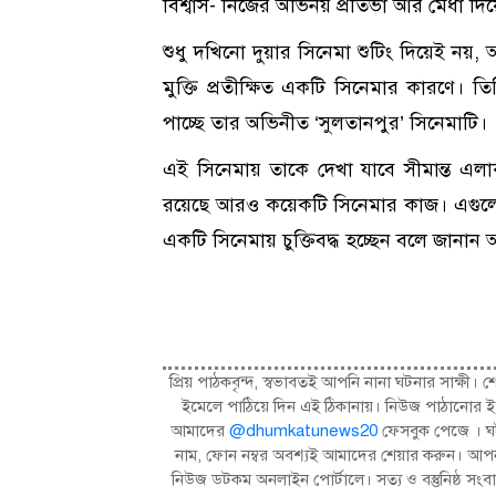
বিশ্বাস- নিজের অভিনয় প্রতিভা আর মেধা দিয়
শুধু দখিনো দুয়ার সিনেমা শুটিং দিয়েই ন
মুক্তি প্রতীক্ষিত একটি সিনেমার কারণে। ত
পাচ্ছে তার অভিনীত ‘সুলতানপুর’ সিনেমাটি।
এই সিনেমায় তাকে দেখা যাবে সীমান্ত এল
রয়েছে আরও কয়েকটি সিনেমার কাজ। এগুলো
একটি সিনেমায় চুক্তিবদ্ধ হচ্ছেন বলে জানান
প্রিয় পাঠকবৃন্দ, স্বভাবতই আপনি নানা ঘটনার সাক্
ইমেলে পাঠিয়ে দিন এই ঠিকানায়। নিউজ পাঠানোর ই
আমাদের
@dhumkatunews20
ফেসবুক পেজে । ঘট
নাম, ফোন নম্বর অবশ্যই আমাদের শেয়ার করুন। আপন
নিউজ ডটকম অনলাইন পোর্টালে। সত্য ও বস্তুনিষ্ঠ 