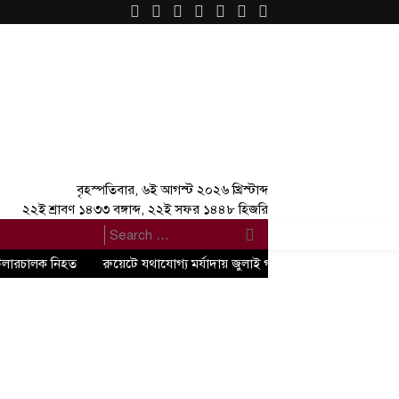
×
বৃহস্পতিবার, ৬ই আগস্ট ২০২৬ খ্রিস্টাব্দ
২২ই শ্রাবণ ১৪৩৩ বঙ্গাব্দ, ২২ই সফর ১৪৪৮ হিজরি
 টিলারচালক নিহত
রুয়েটে যথাযোগ্য মর্যাদায় জুলাই গণঅভ্যুত্থান দিবস পালিত