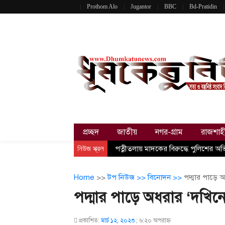
Prothom Alo
Jugantor
BBC
Bd-Pratidin
প্রচ্ছদ
জাতীয়
নগর-গ্রাম
রাজশাহ
নিউজ স্ক্রল
পত্নীতলায় মাদকের বিরুদ্ধে পুলিশের অ
Home
>>
টপ নিউজ >>
বিনোদন >>
পদ্মার পাড়ে অ
পদ্মার পাড়ে অধরার ‘দখিনো
প্রকাশিত:
মার্চ ১২, ২০২৩
;
৬:২০ অপরাহ্ণ