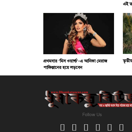
এই ত
তৃতী
প্রথমবার ‘মিস ওয়ার্ল্ড’-এ আনিকা মেরাজ
পাকিস্তানের হয়ে লড়বেন
Follow Us