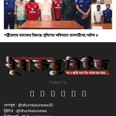
পত্নীতলায় মাদকের বিরুদ্ধে পুলিশের অভিযানে ব্যবসায়ীসহ আটক ৮
Follow Us
ফেসবুক : @dhumkatunews20
টুইটার : @dhumkatunews