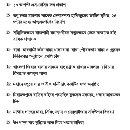
১০ আগস্ট এসএসসির ফল প্রকাশ
তনু হত্যা মামলায় সাবেক সেনাসদস্য হাফিজুরের জামিন স্থগিত, ২৪
ঘণ্টার মধ্যে আত্মসমর্পণের নির্দেশ
সম্মিলিতভাবে রাজশাহী মহানগরীকে নতুনভাবে ঢেলে সাজাতে চাই :
রাসিক প্রশাসক
বাঘা -চারঘাটে কাঁচা রাস্তা থাকবে না ,বাঘা পৌরসভায় রাস্তা ও ড্রেনের
ভিত্তিপ্রস্তর অনুষ্ঠানে এমপি চাঁদ
খালেদা জিয়ার বাসার সামনে বালুর ট্রাক রাখার মামলায় ৭ দিনের
রিমান্ডে জগলুল পাশা
মহাদেবপুরে সার ও বীজ মনিটরিং কমিটির সভা অনুষ্ঠিত
নিয়ামতপুরে বাড়ির বাইরে পড়েছিল যুবকের মরদেহ, গলায় আঘাতের
চিহ্ন
মান্দায় গাছের চারা, সিলিং ফ্যান ও নেবুলাইজার সলিউশন বিতরণ
উৎপাদন ব্যয় বৃদ্ধিতে লাভ নিয়ে শঙ্কায় চাষিরা