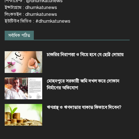
পিন্টারেস্ট : @dhumkatunews
ইন্সটাগ্রাম : dhumkatunews
লিংকডইন : dhumkatunews
ইউটিউব ভিডিও : #dhumkatunews
সর্বাধিক পঠিত
চাকরির নিরাপত্তা ও বিয়ে হবে যে ছোট্ট দোয়ায়
মোহনপুরে সরকারী জমি দখল করে দোকান
নির্মাণের অভিযোগ
ঋণগ্রস্থ ও ঋণদাতার যাকাত কিভাবে দিবেন?