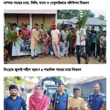
মান্দায় গাছের চারা, সিলিং ফ্যান ও নেবুলাইজার সলিউশন বিতরণ
সিংড়ায় জুলাই শহীদ স্মরণে ৫ শতাধিক গাছের চারা বিতরণ