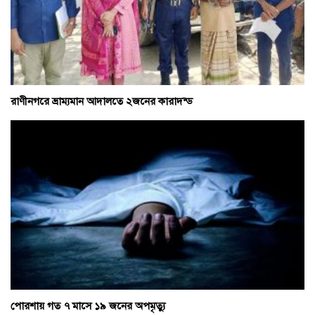
রাণীনগরে ভ্রাম্যমান আদালতে ২জনের কারাদন্ড
পোরশায় গত ৭ মাসে ১৯ জনের অপমৃত্যু