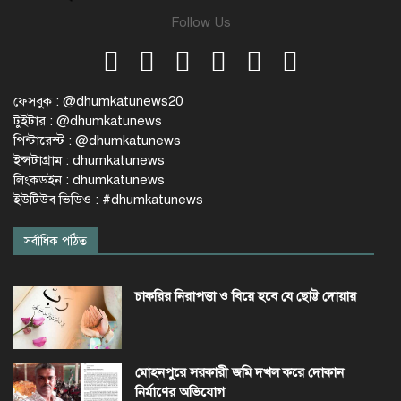
Follow Us
ফেসবুক : @dhumkatunews20
টুইটার : @dhumkatunews
পিন্টারেস্ট : @dhumkatunews
ইন্সটাগ্রাম : dhumkatunews
লিংকডইন : dhumkatunews
ইউটিউব ভিডিও : #dhumkatunews
সর্বাধিক পঠিত
চাকরির নিরাপত্তা ও বিয়ে হবে যে ছোট্ট দোয়ায়
মোহনপুরে সরকারী জমি দখল করে দোকান
নির্মাণের অভিযোগ