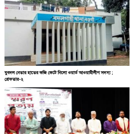
যুবদল নেতার হাতের কব্জি কেটে নিলো ওয়ার্ড আওয়ামীলীগ সদস্য ;
গ্রেফতার-২