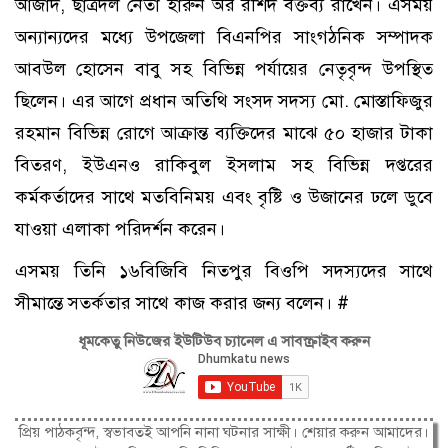
আজাদ, ছাত্রদল নেতা হারুন অর রশিদ বক্তব্য রাখেন। এসময়
অন্যান্যদের মধ্যে উপজেলা বিএনপির সাংগঠনিক সম্পাদক
আবউল হোসেন বাবু সহ বিভিন্ন পর্যায়ের নেতৃবৃন্দ উপস্থিত
ছিলেন। এর আগে প্রধান অতিথি সংসদ সদস্য মো. মোস্তাফিজুর
রহমান বিভিন্ন রোগে আক্রান্ত ব্যক্তিদের মাঝে ৫০ হাজার টাকা
বিতরণ, ইউএনও রাকিবুল ইসলাম সহ বিভিন্ন দপ্তরের
কর্মকর্তাদের সাথে মতবিনিময় এবং বৃষ্টি ও উজানের ঢলে ডুবে
যাওয়া এলাকা পরিদর্শন করেন।
এসময় তিনি ১৬বিজিবি নিতপুর বিওপি সদস্যদের সাথে
সীমান্তে সতর্কতার সাথে কাজ করার জন্য বলেন। #
ধূমকেতু নিউজের ইউটিউব চ্যানেল এ সাবস্ক্রাইব করুন
প্রিয় পাঠকবৃন্দ, স্বভাবতই আপনি নানা ঘটনার সাক্ষী। শেয়ার করুন আমাদের।