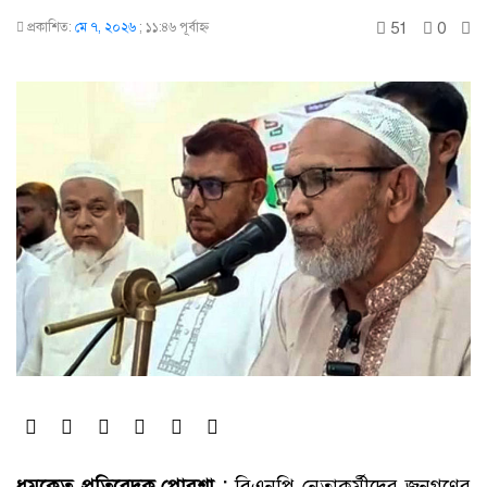
51
0
প্রকাশিত:
মে ৭, ২০২৬
;
১১:৪৬ পূর্বাহ্ণ
ধূমকেতু প্রতিবেদক,পোরশা :
বিএনপি নেতাকর্মীদের জনগণের