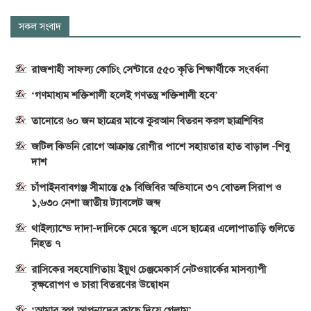
সকল সংবাদ
রাজশাহী সাফল্য কোচিং সেন্টারে ৫৫০ কৃতি শিক্ষার্থীকে সংবর্ধনা
‘গণমাধ্যম শক্তিশালী হলেই গণতন্ত্র শক্তিশালী হবে’
তানোরে ৬০ জন ছাত্রের মাঝে কুরআন বিতরন করল ছাত্রশিবির
জটিল কিডনি রোগে আক্রান্ত রোগীর পাশে সহায়তার হাত বাড়াল -শিবু
দাশ
চাঁপাইনবাবগঞ্জ সীমান্তে ৫৯ বিজিবির অভিযানে ৩৭ বোতল সিরাপ ও
১,৬৩০ নেশা জাতীয় ট্যাবলেট জব্দ
থাইল্যান্ডে দাদা-দাদিকে মেরে স্কুলে এসে ছাত্রের এলোপাতাড়ি গুলিতে
নিহত ৭
রাসিকের সহযোগিতায় ইয়ুথ চেঞ্জমেকার্স নেটওয়ার্কের মাসব্যাপী
বৃক্ষরোপণ ও চারা বিতরণের উদ্বোধন
‘আমার স্বপ্ন আপনাদের কাছে দিয়ে গেলাম’