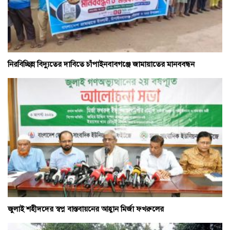
নিরবিচ্ছিন্ন বিদ্যুতের দাবিতে চাঁপাইনবাবগঞ্জে জামায়াতের মানববন্ধন
জুলাই শহীদদের স্বপ্ন বাস্তবায়নের আহ্বান মির্জা ফখরুলের