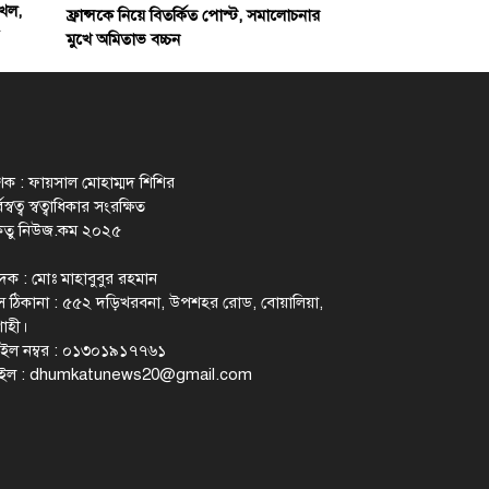
খল,
ফ্রান্সকে নিয়ে বিতর্কিত পোস্ট, সমালোচনার
মুখে অমিতাভ বচ্চন
াশক : ফায়সাল মোহাম্মদ শিশির
স্বত্ব স্বত্বাধিকার সংরক্ষিত
েতু নিউজ.কম ২০২৫
াদক : মোঃ মাহাবুবুর রহমান
 ঠিকানা : ৫৫২ দড়িখরবনা, উপশহর রোড, বোয়ালিয়া,
াহী।
ইল নম্বর : ০১৩০১৯১৭৭৬১
ইল :
dhumkatunews20@gmail.com