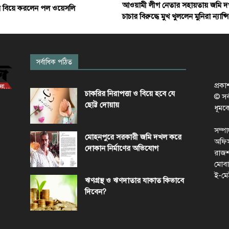
আওয়ামী লীগ নেতার সহায়তায় জমি দ
য় বিয়ে করলেন পল ওয়েসলি
চাচার বিরুদ্ধে মুখ খুললেন মুনিরা ন্যান্সি
সর্বাধিক পঠিত
প্রক
চাকরির নিরাপত্তা ও বিয়ে হবে যে
© সর্ব
ছোট্ট দোয়ায়
ধূমক
সম্প
মোহনপুরে সরকারী জমি দখল করে
অফিস
দোকান নির্মাণের অভিযোগ
রাজশ
মোবা
ই-মে
ঋণগ্রস্থ ও ঋণদাতার যাকাত কিভাবে
দিবেন?