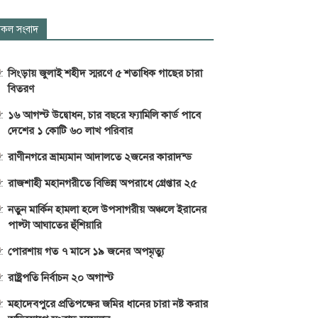
কল সংবাদ
সিংড়ায় জুলাই শহীদ স্মরণে ৫ শতাধিক গাছের চারা
বিতরণ
১৬ আগস্ট উদ্বোধন, চার বছরে ফ্যামিলি কার্ড পাবে
দেশের ১ কোটি ৬০ লাখ পরিবার
রাণীনগরে ভ্রাম্যমান আদালতে ২জনের কারাদন্ড
রাজশাহী মহানগরীতে বিভিন্ন অপরাধে গ্রেপ্তার ২৫
নতুন মার্কিন হামলা হলে উপসাগরীয় অঞ্চলে ইরানের
পাল্টা আঘাতের হুঁশিয়ারি
পোরশায় গত ৭ মাসে ১৯ জনের অপমৃত্যু
রাষ্ট্রপতি নির্বাচন ২০ অগাস্ট
মহাদেবপুরে প্রতিপক্ষের জমির ধানের চারা নষ্ট করার