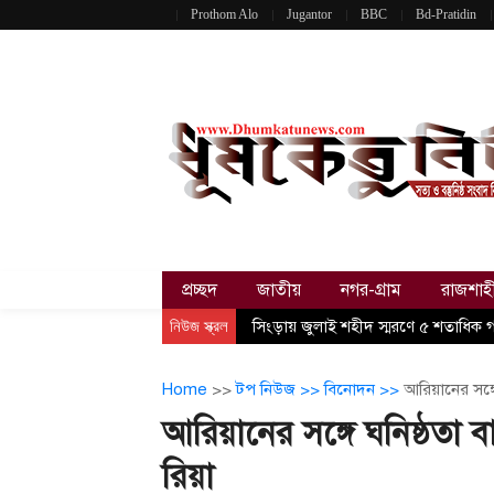
Prothom Alo
Jugantor
BBC
Bd-Pratidin
প্রচ্ছদ
জাতীয়
নগর-গ্রাম
রাজশাহ
নিউজ স্ক্রল
সিংড়ায় জুলাই শহীদ স্মরণে ৫ শতাধিক 
Home
>>
টপ নিউজ >>
বিনোদন >>
আরিয়ানের সঙ্গে
আরিয়ানের সঙ্গে ঘনিষ্ঠতা ব
রিয়া