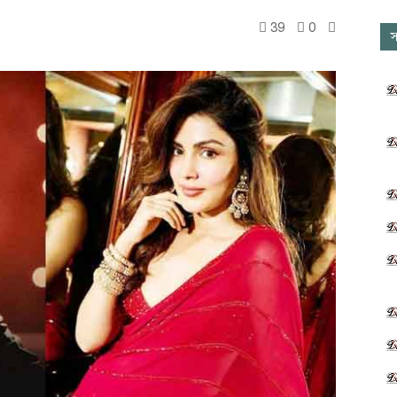
39
0
স