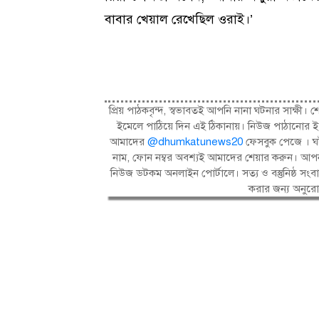
বাবার খেয়াল রেখেছিল ওরাই।’
প্রিয় পাঠকবৃন্দ, স্বভাবতই আপনি নানা ঘটনার সাক্
ইমেলে পাঠিয়ে দিন এই ঠিকানায়। নিউজ পাঠানোর ই
আমাদের
@dhumkatunews20
ফেসবুক পেজে । ঘট
নাম, ফোন নম্বর অবশ্যই আমাদের শেয়ার করুন। আপন
নিউজ ডটকম অনলাইন পোর্টালে। সত্য ও বস্তুনিষ্ঠ 
করার জন্য অনুর