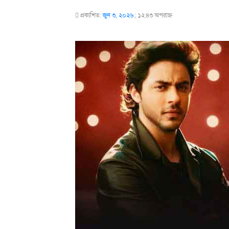
প্রকাশিত:
জুন ৩, ২০২৬
;
১২:৪৩ অপরাহ্ণ