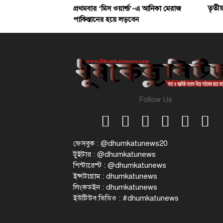
তৃতী
প্রথমবার ‘মিস ওয়ার্ল্ড’-এ আনিকা মেরাজ
পাকিস্তানের হয়ে লড়বেন
Follow Us
ফেসবুক : @dhumkatunews20
টুইটার : @dhumkatunews
পিন্টারেস্ট : @dhumkatunews
ইন্সটাগ্রাম : dhumkatunews
লিংকডইন : dhumkatunews
ইউটিউব ভিডিও : #dhumkatunews