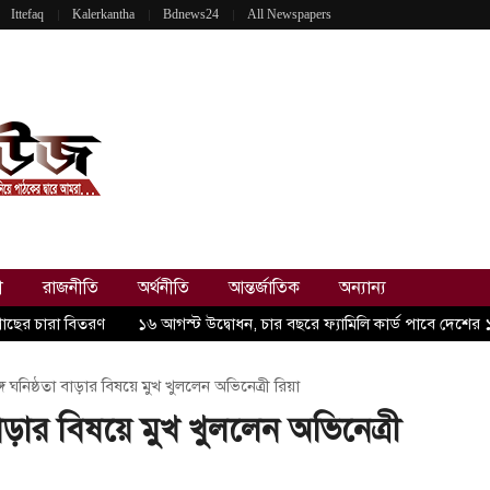
Ittefaq
Kalerkantha
Bdnews24
All Newspapers
ী
রাজনীতি
অর্থনীতি
আন্তর্জাতিক
অন্যান্য
গাছের চারা বিতরণ
১৬ আগস্ট উদ্বোধন, চার বছরে ফ্যামিলি কার্ড পাবে দেশের
 ঘনিষ্ঠতা বাড়ার বিষয়ে মুখ খুললেন অভিনেত্রী রিয়া
াড়ার বিষয়ে মুখ খুললেন অভিনেত্রী