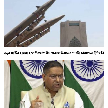
নতুন মার্কিন হামলা হলে উপসাগরীয় অঞ্চলে ইরানের পাল্টা আঘাতের হুঁশিয়ারি