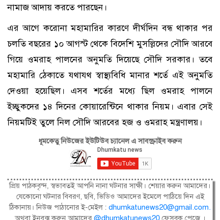
নামাজ আদায় করতে পারছেন।
এর আগে করোনা মহামারির কারণে দীর্ঘদিন বন্ধ থাকার পর
চলতি বছরের ১০ আগস্ট থেকে বিদেশি মুসল্লিদের সৌদি আরবে
গিয়ে ওমরাহ পালনের অনুমতি দিয়েছে সৌদি সরকার। তবে
মহামারি ঠেকাতে যথাযথ স্বাস্থ্যবিধি মানার শর্তে এই অনুমতি
দেওয়া হয়েছিল। এসব শর্তের মধ্যে ছিল ওমরাহ পালনে
ইচ্ছুকদের ১৪ দিনের কোয়ারেন্টিনে থাকার নিয়ম। এবার সেই
নিয়মটিই তুলে নিল সৌদি আরবের হজ ও ওমরাহ মন্ত্রণালয়।
ধূমকেতু নিউজের ইউটিউব চ্যানেল এ সাবস্ক্রাইব করুন
প্রিয় পাঠকবৃন্দ, স্বভাবতই আপনি নানা ঘটনার সাক্ষী। শেয়ার করুন আমাদের।
যেকোনো ঘটনার বিবরণ, ছবি, ভিডিও আমাদের ইমেলে পাঠিয়ে দিন এই
ঠিকানায়। নিউজ পাঠানোর ই-মেইল :
dhumkatunews20@gmail.com
.
অথবা ইনবক্স করুন আমাদের
@dhumkatunews20
ফেসবুক পেজে ।