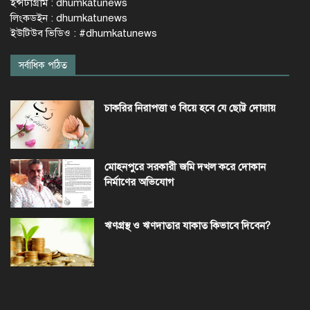
ইন্সটাগ্রাম : dhumkatunews
লিংকডইন : dhumkatunews
ইউটিউব ভিডিও : #dhumkatunews
সর্বাধিক পঠিত
চাকরির নিরাপত্তা ও বিয়ে হবে যে ছোট্ট দোয়ায়
মোহনপুরে সরকারী জমি দখল করে দোকান
নির্মাণের অভিযোগ
ঋণগ্রস্থ ও ঋণদাতার যাকাত কিভাবে দিবেন?