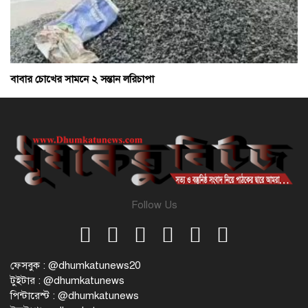
বাবার চোখের সামনে ২ সন্তান লরিচাপা
Follow Us
ফেসবুক : @dhumkatunews20
টুইটার : @dhumkatunews
পিন্টারেস্ট : @dhumkatunews