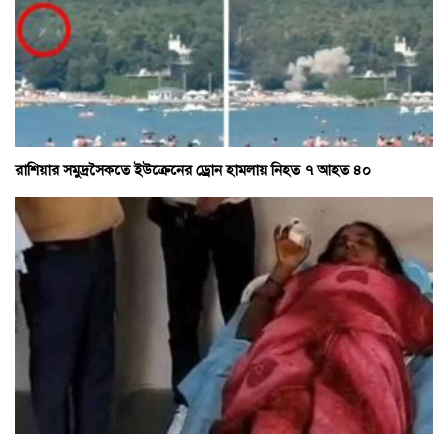
রাশিয়ার সমুদ্রসৈকতে ইউক্রেনের ড্রোন হামলায় নিহত ৭ আহত ৪০