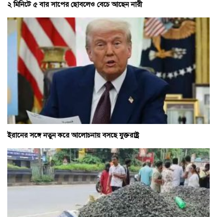
২ মিনিটে ৫ বার সাপের ছোবলেও বেচে আছেন নারী
ইরানের সঙ্গে নতুন করে আলোচনায় বসছে যুক্তরাষ্ট্র