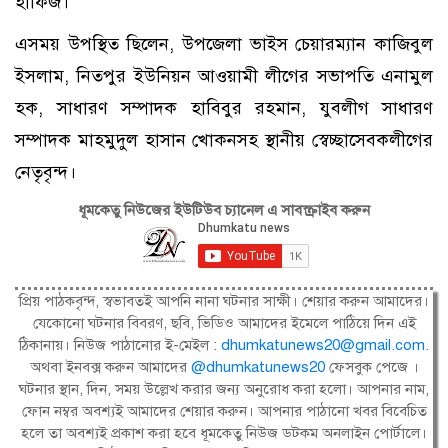
হাফিজ।
এসময় উপস্থিত ছিলেন, উপজেলা ভাইস চেয়ারম্যান কাজিবুল
ইসলাম, নিতপুর ইউনিয়ন আওয়ামী লীগের সভাপতি এনামুল
হক, সাধারণ সম্পাদক হাবিবুর রহমান, যুবলীগ সাধারণ
সম্পাদক মাহমুদুল হাসান খোকনসহ স্থানীয় স্বেচ্ছাসেবকলীগের
নেতৃবৃন্দ।
ধূমকেতু নিউজের ইউটিউব চ্যানেল এ সাবস্ক্রাইব করুন
প্রিয় পাঠকবৃন্দ, স্বভাবতই আপনি নানা ঘটনার সাক্ষী। শেয়ার করুন আমাদের।
যেকোনো ঘটনার বিবরণ, ছবি, ভিডিও আমাদের ইমেলে পাঠিয়ে দিন এই
ঠিকানায়। নিউজ পাঠানোর ই-মেইল :
dhumkatunews20@gmail.com
.
অথবা ইনবক্স করুন আমাদের
@dhumkatunews20
ফেসবুক পেজে ।
ঘটনার স্থান, দিন, সময় উল্লেখ করার জন্য অনুরোধ করা হলো। আপনার নাম,
ফোন নম্বর অবশ্যই আমাদের শেয়ার করুন। আপনার পাঠানো খবর বিবেচিত
হলে তা অবশ্যই প্রকাশ করা হবে ধূমকেতু নিউজ ডটকম অনলাইন পোর্টালে।