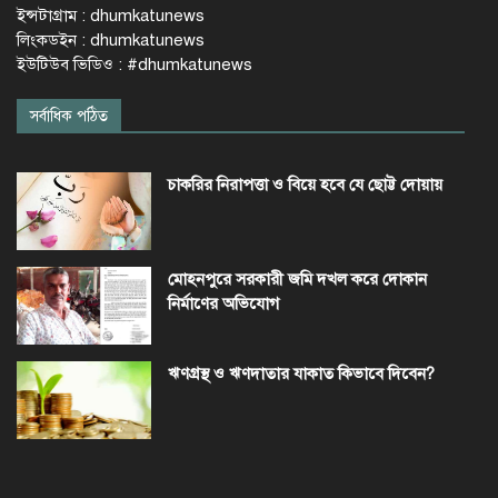
ইন্সটাগ্রাম : dhumkatunews
লিংকডইন : dhumkatunews
ইউটিউব ভিডিও : #dhumkatunews
সর্বাধিক পঠিত
চাকরির নিরাপত্তা ও বিয়ে হবে যে ছোট্ট দোয়ায়
মোহনপুরে সরকারী জমি দখল করে দোকান
নির্মাণের অভিযোগ
ঋণগ্রস্থ ও ঋণদাতার যাকাত কিভাবে দিবেন?