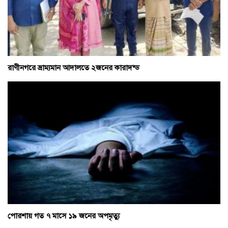
রাণীনগরে ভ্রাম্যমান আদালতে ২জনের কারাদন্ড
পোরশায় গত ৭ মাসে ১৯ জনের অপমৃত্যু