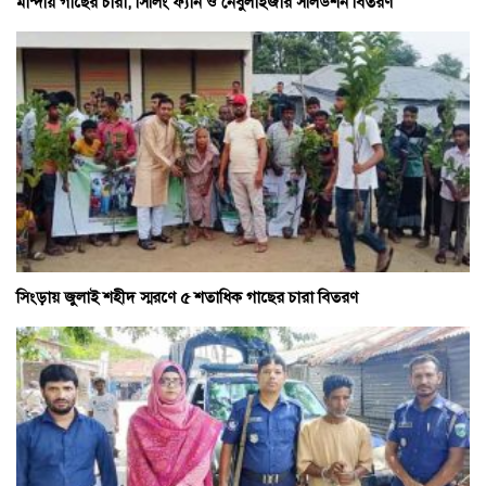
মান্দায় গাছের চারা, সিলিং ফ্যান ও নেবুলাইজার সলিউশন বিতরণ
সিংড়ায় জুলাই শহীদ স্মরণে ৫ শতাধিক গাছের চারা বিতরণ