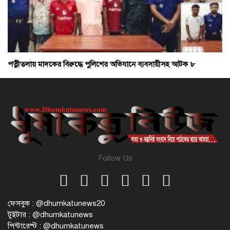
পত্নীতলায় মাদকের বিরুদ্ধে পুলিশের অভিযানে ব্যবসায়ীসহ আটক ৮
Follow Us
ফেসবুক : @dhumkatunews20
টুইটার : @dhumkatunews
পিন্টারেস্ট : @dhumkatunews