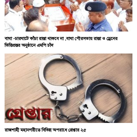
বাঘা -চারঘাটে কাঁচা রাস্তা থাকবে না ,বাঘা পৌরসভায় রাস্তা ও ড্রেনের
ভিত্তিপ্রস্তর অনুষ্ঠানে এমপি চাঁদ
রাজশাহী মহানগরীতে বিভিন্ন অপরাধে গ্রেপ্তার ২৫