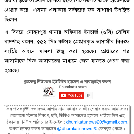
এর বাড়িতে অভিযান চালিয়ে ৫৫২ পিচ কটসহ তাকে হাতেনাতে
গ্রেপ্তার করে। এসময় এলাকার সর্বস্তরের জন সাধারণ উপস্থিত
ছিলেন।
এ বিষয়ে মোহনপুর থানার অফিসার ইনচার্জ (ওসি) সেলিম
বাদশাহ বলেন, ৫৫২ পিচ কটসহ গ্রেপ্তারকৃত আসামীর বিরুদ্ধে
সংশ্লিষ্ট আইনে মামলা রুজু করা হয়েছে। গ্রেপ্তারের পর
আসামীকে বিজ্ঞ আদালতের মাধ্যমে জেল হাজতে প্রেরণ করা
হয়েছে।
ধূমকেতু নিউজের ইউটিউব চ্যানেল এ সাবস্ক্রাইব করুন
প্রিয় পাঠকবৃন্দ, স্বভাবতই আপনি নানা ঘটনার সাক্ষী। শেয়ার করুন আমাদের।
যেকোনো ঘটনার বিবরণ, ছবি, ভিডিও আমাদের ইমেলে পাঠিয়ে দিন এই
ঠিকানায়। নিউজ পাঠানোর ই-মেইল :
dhumkatunews20@gmail.com
.
অথবা ইনবক্স করুন আমাদের
@dhumkatunews20
ফেসবুক পেজে ।