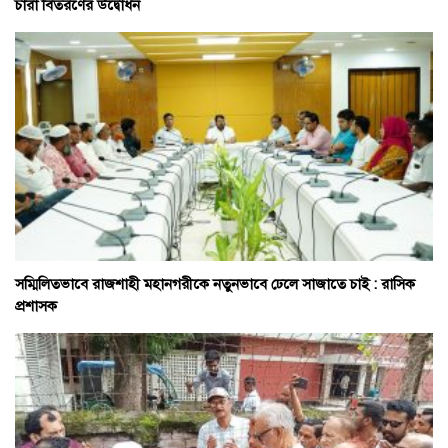
চারা বিতরণের উদ্বোধন
সম্মিলিতভাবে রাজশাহী মহানগরীকে নতুনভাবে ঢেলে সাজাতে চাই : রাসিক
প্রশাসক