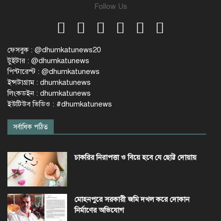
Follow Us
ফেসবুক : @dhumkatunews20
টুইটার : @dhumkatunews
পিন্টারেস্ট : @dhumkatunews
ইন্সটাগ্রাম : dhumkatunews
লিংকডইন : dhumkatunews
ইউটিউব ভিডিও : #dhumkatunews
সর্বাধিক পঠিত
চাকরির নিরাপত্তা ও বিয়ে হবে যে ছোট্ট দোয়ায়
মোহনপুরে সরকারী জমি দখল করে দোকান
নির্মাণের অভিযোগ