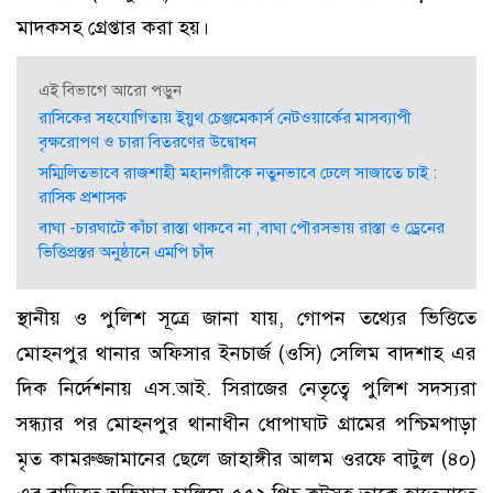
মাদকসহ গ্রেপ্তার করা হয়।
এই বিভাগে আরো পড়ুন
রাসিকের সহযোগিতায় ইয়ুথ চেঞ্জমেকার্স নেটওয়ার্কের মাসব্যাপী
বৃক্ষরোপণ ও চারা বিতরণের উদ্বোধন
সম্মিলিতভাবে রাজশাহী মহানগরীকে নতুনভাবে ঢেলে সাজাতে চাই :
রাসিক প্রশাসক
বাঘা -চারঘাটে কাঁচা রাস্তা থাকবে না ,বাঘা পৌরসভায় রাস্তা ও ড্রেনের
ভিত্তিপ্রস্তর অনুষ্ঠানে এমপি চাঁদ
স্থানীয় ও পুলিশ সূত্রে জানা যায়, গোপন তথ্যের ভিত্তিতে
মোহনপুর থানার অফিসার ইনচার্জ (ওসি) সেলিম বাদশাহ এর
দিক নির্দেশনায় এস.আই. সিরাজের নেতৃত্বে পুলিশ সদস্যরা
সন্ধ্যার পর মোহনপুর থানাধীন ধোপাঘাট গ্রামের পশ্চিমপাড়া
মৃত কামরুজ্জামানের ছেলে জাহাঙ্গীর আলম ওরফে বাটুল (৪০)