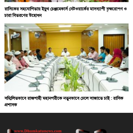
রাসিকের সহযোগিতায় ইয়ুথ চেঞ্জমেকার্স নেটওয়ার্কের মাসব্যাপী বৃক্ষরোপণ ও
চারা বিতরণের উদ্বোধন
সম্মিলিতভাবে রাজশাহী মহানগরীকে নতুনভাবে ঢেলে সাজাতে চাই : রাসিক
প্রশাসক