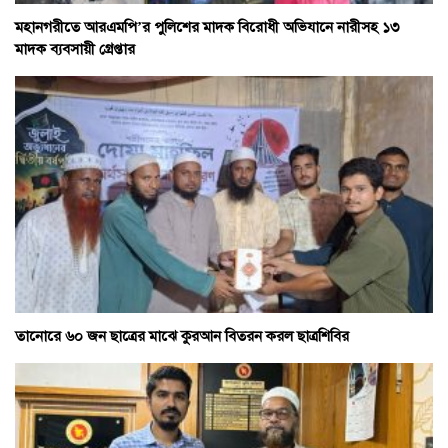
মহানগরীতে আরএমপি’র পুলিশের মাদক বিরোধী অভিযানে নারীসহ ১৩
মাদক ব্যবসায়ী গ্রেপ্তার
তানোরে ৬০ জন ছাত্রের মাঝে কুরআন বিতরন করল ছাত্রশিবির