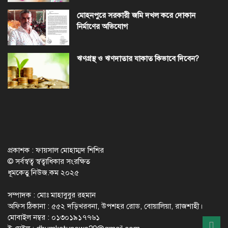
মোহনপুরে সরকারী জমি দখল করে দোকান
নির্মাণের অভিযোগ
ঋণগ্রস্থ ও ঋণদাতার যাকাত কিভাবে দিবেন?
প্রকাশক : ফায়সাল মোহাম্মদ শিশির
© সর্বস্বত্ব স্বত্বাধিকার সংরক্ষিত
ধূমকেতু নিউজ.কম ২০২৫
সম্পাদক : মোঃ মাহাবুবুর রহমান
অফিস ঠিকানা : ৫৫২ দড়িখরবনা, উপশহর রোড, বোয়ালিয়া, রাজশাহী।
মোবাইল নম্বর : ০১৩০১৯১৭৭৬১