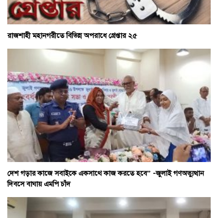
রাজশাহী মহানগরীতে বিভিন্ন অপরাধে গ্রেপ্তার ২৫
দেশ গড়ার কাজে সবাইকে একসাথে কাজ করতে হবে” -জুলাই গণঅভ্যুত্থান
দিবসে বাঘায় এমপি চাঁদ