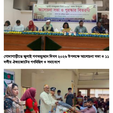
গোদাগাড়ীতে জুলাই গণঅভ্যুত্থান দিবস ২০২৬ উপলক্ষে আলোচনা সভা ও ১১
দলীয় ঐক্যজোটের গণমিছিল ও সমাবেশে