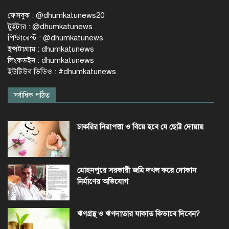
ফেসবুক : @dhumkatunews20
টুইটার : @dhumkatunews
পিন্টারেস্ট : @dhumkatunews
ইন্সটাগ্রাম : dhumkatunews
লিংকডইন : dhumkatunews
ইউটিউব ভিডিও : #dhumkatunews
সর্বাধিক পঠিত
চাকরির নিরাপত্তা ও বিয়ে হবে যে ছোট্ট দোয়ায়
মোহনপুরে সরকারী জমি দখল করে দোকান
নির্মাণের অভিযোগ
ঋণগ্রস্থ ও ঋণদাতার যাকাত কিভাবে দিবেন?