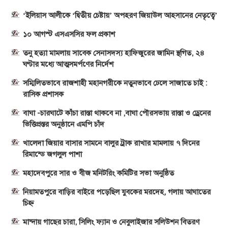
‘ইলিয়াস আলীকে ‘দ্বিতীয় চেষ্টায়’ অপহরণ জিয়াউল আহসানের নেতৃত্বে’
১০ আগস্ট এসএসসির ফল প্রকাশ
তনু হত্যা মামলায় সাবেক সেনাসদস্য হাফিজুরের জামিন স্থগিত, ২৪
ঘণ্টার মধ্যে আত্মসমর্পণের নির্দেশ
সম্মিলিতভাবে রাজশাহী মহানগরীকে নতুনভাবে ঢেলে সাজাতে চাই :
রাসিক প্রশাসক
বাঘা -চারঘাটে কাঁচা রাস্তা থাকবে না ,বাঘা পৌরসভায় রাস্তা ও ড্রেনের
ভিত্তিপ্রস্তর অনুষ্ঠানে এমপি চাঁদ
খালেদা জিয়ার বাসার সামনে বালুর ট্রাক রাখার মামলায় ৭ দিনের
রিমান্ডে জগলুল পাশা
মহাদেবপুরে সার ও বীজ মনিটরিং কমিটির সভা অনুষ্ঠিত
নিয়ামতপুরে বাড়ির বাইরে পড়েছিল যুবকের মরদেহ, গলায় আঘাতের
চিহ্ন
মান্দায় গাছের চারা, সিলিং ফ্যান ও নেবুলাইজার সলিউশন বিতরণ