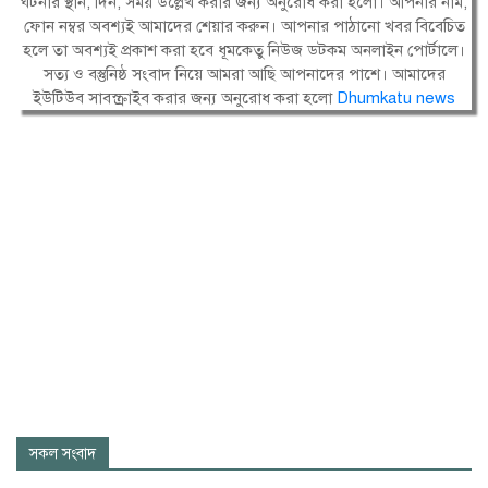
ঘটনার স্থান, দিন, সময় উল্লেখ করার জন্য অনুরোধ করা হলো। আপনার নাম,
ফোন নম্বর অবশ্যই আমাদের শেয়ার করুন। আপনার পাঠানো খবর বিবেচিত
হলে তা অবশ্যই প্রকাশ করা হবে ধূমকেতু নিউজ ডটকম অনলাইন পোর্টালে।
সত্য ও বস্তুনিষ্ঠ সংবাদ নিয়ে আমরা আছি আপনাদের পাশে। আমাদের
ইউটিউব সাবস্ক্রাইব করার জন্য অনুরোধ করা হলো
Dhumkatu news
সকল সংবাদ