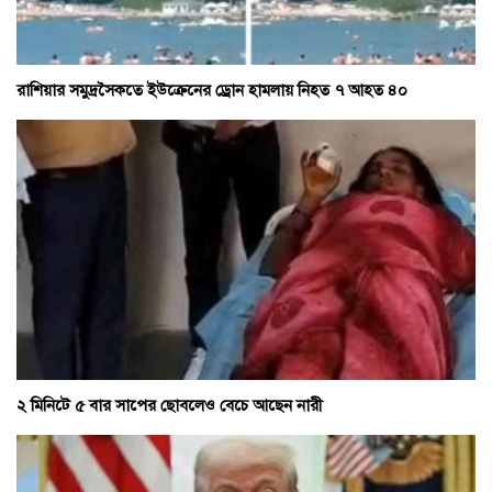
রাশিয়ার সমুদ্রসৈকতে ইউক্রেনের ড্রোন হামলায় নিহত ৭ আহত ৪০
২ মিনিটে ৫ বার সাপের ছোবলেও বেচে আছেন নারী