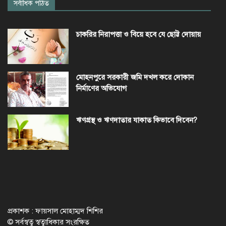
সর্বাধিক পঠিত
চাকরির নিরাপত্তা ও বিয়ে হবে যে ছোট্ট দোয়ায়
মোহনপুরে সরকারী জমি দখল করে দোকান
নির্মাণের অভিযোগ
ঋণগ্রস্থ ও ঋণদাতার যাকাত কিভাবে দিবেন?
প্রকাশক : ফায়সাল মোহাম্মদ শিশির
© সর্বস্বত্ব স্বত্বাধিকার সংরক্ষিত