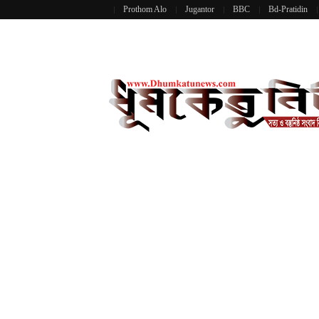
Prothom Alo
Jugantor
BBC
Bd-Pratidin