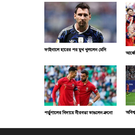
ফাইনালে হারের পর মুখ খুললেন মেসি
আর্জে
অবিশ্
পর্তুগালের বিদায়ে নীরবতা ভাঙলেন ব্রুনো