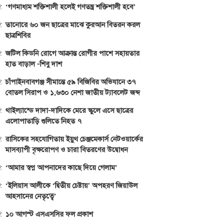
‘গণমাধ্যম শক্তিশালী হলেই গণতন্ত্র শক্তিশালী হবে’
তানোরে ৬০ জন ছাত্রের মাঝে কুরআন বিতরন করল
ছাত্রশিবির
জটিল কিডনি রোগে আক্রান্ত রোগীর পাশে সহায়তার
হাত বাড়াল -শিবু দাশ
চাঁপাইনবাবগঞ্জ সীমান্তে ৫৯ বিজিবির অভিযানে ৩৭
বোতল সিরাপ ও ১,৬৩০ নেশা জাতীয় ট্যাবলেট জব্দ
থাইল্যান্ডে দাদা-দাদিকে মেরে স্কুলে এসে ছাত্রের
এলোপাতাড়ি গুলিতে নিহত ৭
রাসিকের সহযোগিতায় ইয়ুথ চেঞ্জমেকার্স নেটওয়ার্কের
মাসব্যাপী বৃক্ষরোপণ ও চারা বিতরণের উদ্বোধন
‘আমার স্বপ্ন আপনাদের কাছে দিয়ে গেলাম’
‘ইলিয়াস আলীকে ‘দ্বিতীয় চেষ্টায়’ অপহরণ জিয়াউল
আহসানের নেতৃত্বে’
১০ আগস্ট এসএসসির ফল প্রকাশ