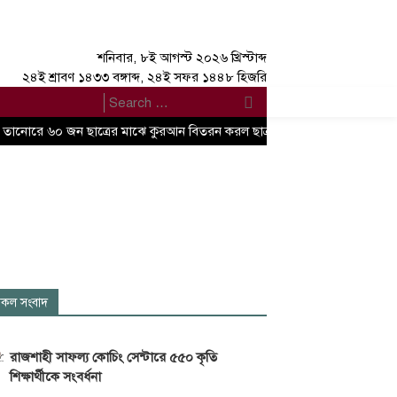
শনিবার, ৮ই আগস্ট ২০২৬ খ্রিস্টাব্দ
২৪ই শ্রাবণ ১৪৩৩ বঙ্গাব্দ, ২৪ই সফর ১৪৪৮ হিজরি
তানোরে ৬০ জন ছাত্রের মাঝে কুরআন বিতরন করল ছাত্রশিবির
জটিল কিডনি র
কল সংবাদ
রাজশাহী সাফল্য কোচিং সেন্টারে ৫৫০ কৃতি
শিক্ষার্থীকে সংবর্ধনা