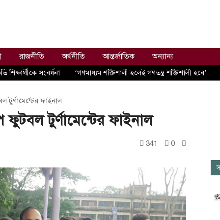
ী
রাজনীতি
অর্থনীতি
আন্তর্জাতিক
অন্যান্য
 শিক্ষার্থীকে সংবর্ধনা
‘গণমাধ্যম শক্তিশালী হলেই গণতন্ত্র শক্তিশালী হবে’
বল টুর্ণামেন্টের ফাইনাল
প ফুটবল টুর্ণামেন্টের ফাইনাল
341
0
স