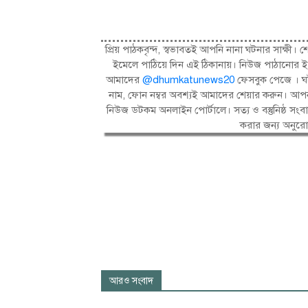
প্রিয় পাঠকবৃন্দ, স্বভাবতই আপনি নানা ঘটনার সাক্
ইমেলে পাঠিয়ে দিন এই ঠিকানায়। নিউজ পাঠানোর ই
আমাদের
@dhumkatunews20
ফেসবুক পেজে । ঘট
নাম, ফোন নম্বর অবশ্যই আমাদের শেয়ার করুন। আপন
নিউজ ডটকম অনলাইন পোর্টালে। সত্য ও বস্তুনিষ্ঠ 
করার জন্য অনুর
আরও সংবাদ