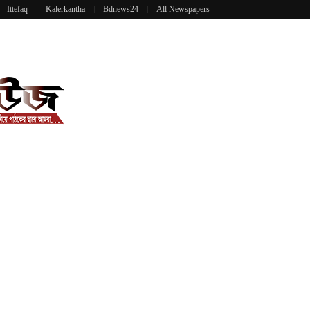
Ittefaq
Kalerkantha
Bdnews24
All Newspapers