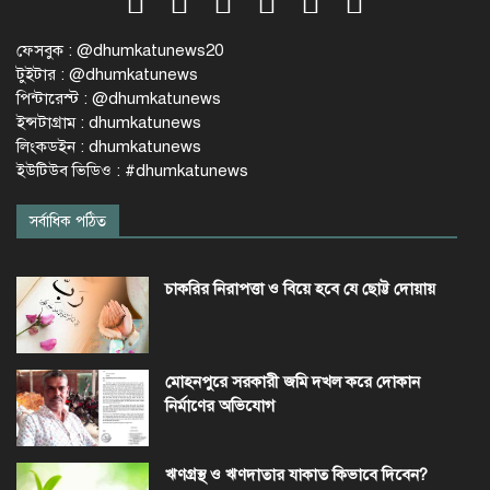
ফেসবুক : @dhumkatunews20
টুইটার : @dhumkatunews
পিন্টারেস্ট : @dhumkatunews
ইন্সটাগ্রাম : dhumkatunews
লিংকডইন : dhumkatunews
ইউটিউব ভিডিও : #dhumkatunews
সর্বাধিক পঠিত
চাকরির নিরাপত্তা ও বিয়ে হবে যে ছোট্ট দোয়ায়
মোহনপুরে সরকারী জমি দখল করে দোকান
নির্মাণের অভিযোগ
ঋণগ্রস্থ ও ঋণদাতার যাকাত কিভাবে দিবেন?