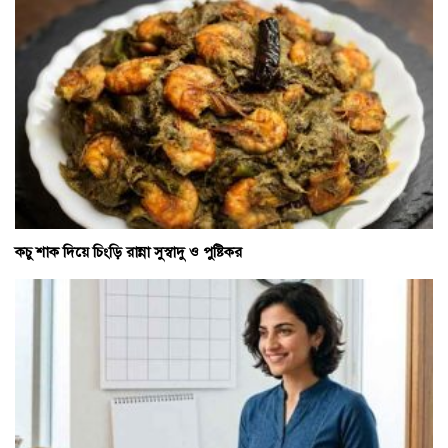
কচু শাক দিয়ে চিংড়ি রান্না সুস্বাদু ও পুষ্টিকর