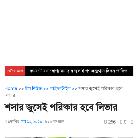
নিউজ স্ক্রল
রুয়েটে যথাযোগ্য মর্যাদায় জুলাই গণঅভ্যুত্থান দিবস পালিত
Home
>>
টপ নিউজ >>
লাইফস্টাইল >>
শসার জুসেই পরিষ্কার হবে
লিভার
শসার জুসেই পরিষ্কার হবে লিভার
256
0
প্রকাশিত:
মার্চ ১৩, ২০২৩
;
৬:১০ অপরাহ্ণ