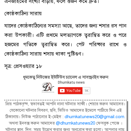
এনজাইমের সংখ্যা বাড়ায়, ফলে ওজন কমে দ্রুত।
কোষ্ঠকাঠিন্য সারায়
যাদের কোষ্ঠকাঠিন্যের সমস্যা আছে, তাদের জন্য শসার রস পান
করা উপকারী। এটি প্রথমে মলত্যাগকে ত্বরান্বিত করে ও পরে
হজমের গতিকে ত্বরান্বিত করে। পেট পরিষ্কার রাখে ও
কোষ্ঠকাঠিন্য সারায় শসায় থাকা পুষ্টিগুণ।
সূত্র: প্রেসওয়্যার ১৮
ধূমকেতু নিউজের ইউটিউব চ্যানেল এ সাবস্ক্রাইব করুন
প্রিয় পাঠকবৃন্দ, স্বভাবতই আপনি নানা ঘটনার সাক্ষী। শেয়ার করুন আমাদের।
যেকোনো ঘটনার বিবরণ, ছবি, ভিডিও আমাদের ইমেলে পাঠিয়ে দিন এই
ঠিকানায়। নিউজ পাঠানোর ই-মেইল :
dhumkatunews20@gmail.com
.
অথবা ইনবক্স করুন আমাদের
@dhumkatunews20
ফেসবুক পেজে ।
ঘটনার স্থান, দিন, সময় উল্লেখ করার জন্য অনুরোধ করা হলো। আপনার নাম,