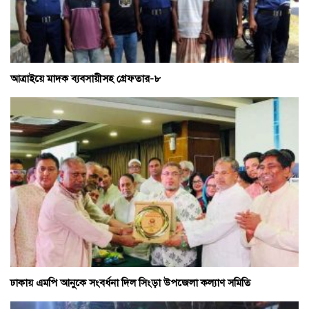
আত্রাইয়ে মাদক ব্যবসায়ীসহ গ্রেফতার-৮
ঢাকায় এমপি আনুকে সংবর্ধনা দিল সিংড়া উপজেলা কল্যাণ সমিতি