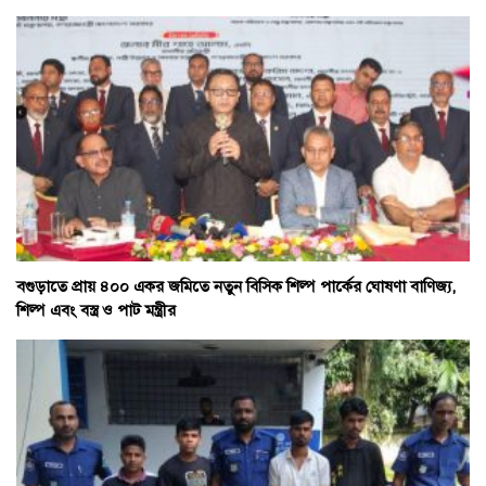
বগুড়াতে প্রায় ৪০০ একর জমিতে নতুন বিসিক শিল্প পার্কের ঘোষণা বাণিজ্য,
শিল্প এবং বস্ত্র ও পাট মন্ত্রীর