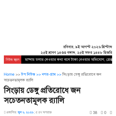
রবিবার, ৯ই আগস্ট ২০২৬ খ্রিস্টাব্দ
২৫ই শ্রাবণ ১৪৩৩ বঙ্গাব্দ, ২৫ই সফর ১৪৪৮ হিজরি
নিউজ স্ক্রল
মান্দায় ডলার দেওয়ার কথা বলে টাকা নেওয়ার অভিযোগ, গ্রেপ্তার
Home
>>
টপ নিউজ >>
নগর-গ্রাম >>
সিংড়ায় ডেঙ্গু প্রতিরোধে জন
সচেতনতামূলক র‍্যালি
সিংড়ায় ডেঙ্গু প্রতিরোধে জন
সচেতনতামূলক র‍্যালি
38
0
প্রকাশিত:
জুন ৬, ২০২৬
;
৫:৩৭ অপরাহ্ণ