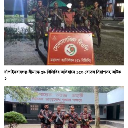
চাঁপাইনবাবগঞ্জ সীমান্তে ৫৯ বিজিবির অভিযানে ১৫০ বোতল সিরাপসহ আটক
১