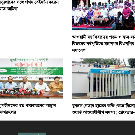
্যুত্থানের সঙ্গে প্রথম বেইমানি করেন
য়াত আমির’
আওয়ামী ফ্যাসিবাদের পতন ও ছাত্র-
বিজয়ের বর্ষপূর্তিতে মহানগর বিএনপির
সমাবেশ
 শহীদদের স্বপ্ন বাস্তবায়নের আহ্বান
যুবদল নেতার হাতের কব্জি কেটে নিলো
া ফখরুলের
ওয়ার্ড আওয়ামীলীগ সদস্য ; গ্রেফতার