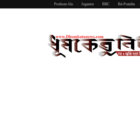
Prothom Alo
Jugantor
BBC
Bd-Pratidin