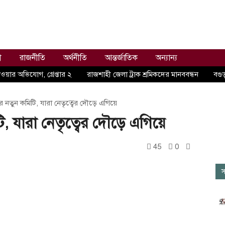
ী
রাজনীতি
অর্থনীতি
আন্তর্জাতিক
অন্যান্য
ওয়ার অভিযোগ, গ্রেপ্তার ২
রাজশাহী জেলা ট্রাক শ্রমিকদের মানববন্ধন
বগুড়
লের নতুন কমিটি, যারা নেতৃত্বের দৌড়ে এগিয়ে
টি, যারা নেতৃত্বের দৌড়ে এগিয়ে
45
0
স