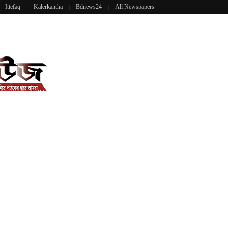
Ittefaq
Kalerkantha
Bdnews24
All Newspapers