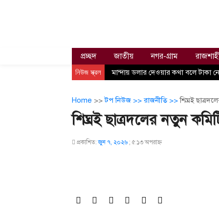
প্রচ্ছদ
জাতীয়
নগর-গ্রাম
রাজশাহ
নিউজ স্ক্রল
মান্দায় ডলার দেওয়ার কথা বলে টাকা নে
Home
>>
টপ নিউজ >>
রাজনীতি >>
শিঘ্রই ছাত্রদ
শিঘ্রই ছাত্রদলের নতুন কমি
প্রকাশিত:
জুন ৭, ২০২৬
;
৫:১৩ অপরাহ্ণ