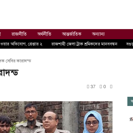
ী
রাজনীতি
অর্থনীতি
আন্তর্জাতিক
অন্যান্য
ওয়ার অভিযোগ, গ্রেপ্তার ২
রাজশাহী জেলা ট্রাক শ্রমিকদের মানববন্ধন
বগুড়
দক সেবির কারাদন্ড
াদন্ড
37
0
স