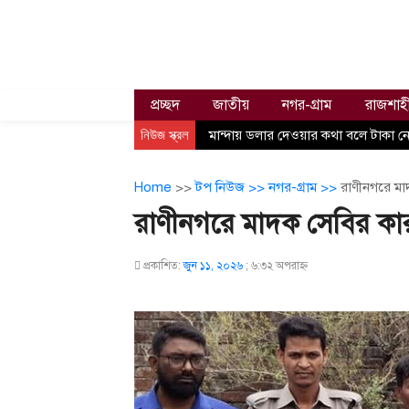
প্রচ্ছদ
জাতীয়
নগর-গ্রাম
রাজশাহ
নিউজ স্ক্রল
মান্দায় ডলার দেওয়ার কথা বলে টাকা নে
Home
>>
টপ নিউজ >>
নগর-গ্রাম >>
রাণীনগরে মা
রাণীনগরে মাদক সেবির কার
প্রকাশিত:
জুন ১১, ২০২৬
;
৬:৩২ অপরাহ্ণ