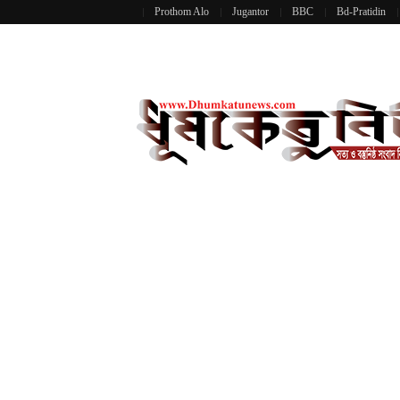
Prothom Alo
Jugantor
BBC
Bd-Pratidin