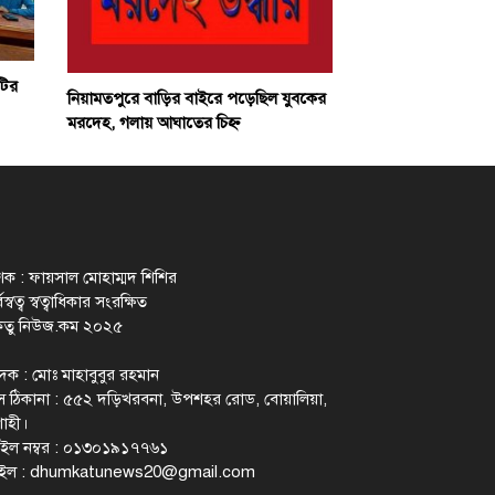
টির
নিয়ামতপুরে বাড়ির বাইরে পড়েছিল যুবকের
মরদেহ, গলায় আঘাতের চিহ্ন
াশক : ফায়সাল মোহাম্মদ শিশির
স্বত্ব স্বত্বাধিকার সংরক্ষিত
েতু নিউজ.কম ২০২৫
াদক : মোঃ মাহাবুবুর রহমান
 ঠিকানা : ৫৫২ দড়িখরবনা, উপশহর রোড, বোয়ালিয়া,
াহী।
ইল নম্বর : ০১৩০১৯১৭৭৬১
ইল :
dhumkatunews20@gmail.com