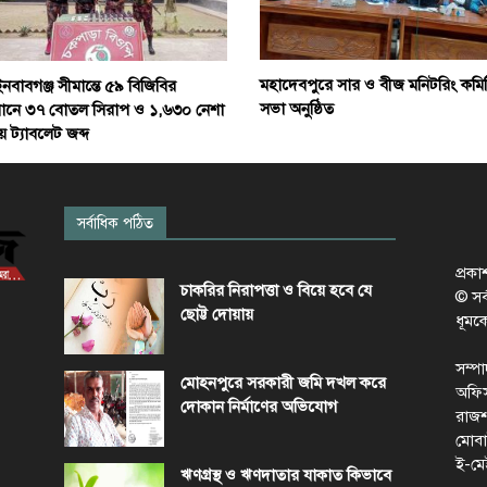
মহাদেবপুরে সার ও বীজ মনিটরিং কমি
ইনবাবগঞ্জ সীমান্তে ৫৯ বিজিবির
সভা অনুষ্ঠিত
ানে ৩৭ বোতল সিরাপ ও ১,৬৩০ নেশা
 ট্যাবলেট জব্দ
সর্বাধিক পঠিত
প্রক
চাকরির নিরাপত্তা ও বিয়ে হবে যে
© সর্ব
ছোট্ট দোয়ায়
ধূমক
সম্প
মোহনপুরে সরকারী জমি দখল করে
অফিস
দোকান নির্মাণের অভিযোগ
রাজশ
মোবা
ই-মে
ঋণগ্রস্থ ও ঋণদাতার যাকাত কিভাবে