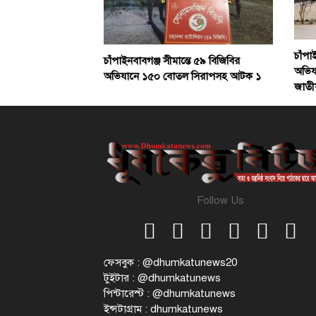
চাঁপা
চাঁপাইনবাবগঞ্জ সীমান্তে ৫৯ বিজিবির
অভিয
অভিযানে ১৫০ বোতল সিরাপসহ আটক ১
জাতীয়
Follow Us
ফেসবুক : @dhumkatunews20
টুইটার : @dhumkatunews
পিন্টারেস্ট : @dhumkatunews
ইন্সটাগ্রাম : dhumkatunews