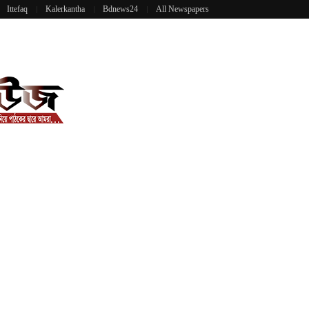
Ittefaq
Kalerkantha
Bdnews24
All Newspapers