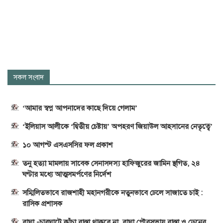
সকল সংবাদ
‘আমার স্বপ্ন আপনাদের কাছে দিয়ে গেলাম’
‘ইলিয়াস আলীকে ‘দ্বিতীয় চেষ্টায়’ অপহরণ জিয়াউল আহসানের নেতৃত্বে’
১০ আগস্ট এসএসসির ফল প্রকাশ
তনু হত্যা মামলায় সাবেক সেনাসদস্য হাফিজুরের জামিন স্থগিত, ২৪
ঘণ্টার মধ্যে আত্মসমর্পণের নির্দেশ
সম্মিলিতভাবে রাজশাহী মহানগরীকে নতুনভাবে ঢেলে সাজাতে চাই :
রাসিক প্রশাসক
বাঘা -চারঘাটে কাঁচা রাস্তা থাকবে না ,বাঘা পৌরসভায় রাস্তা ও ড্রেনের