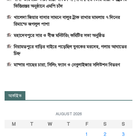
ভিত্তিপ্রস্তর অনুষ্ঠানে এমপি চাঁদ
খালেদা জিয়ার বাসার সামনে বালুর ট্রাক রাখার মামলায় ৭ দিনের
রিমান্ডে জগলুল পাশা
মহাদেবপুরে সার ও বীজ মনিটরিং কমিটির সভা অনুষ্ঠিত
নিয়ামতপুরে বাড়ির বাইরে পড়েছিল যুবকের মরদেহ, গলায় আঘাতের
চিহ্ন
মান্দায় গাছের চারা, সিলিং ফ্যান ও নেবুলাইজার সলিউশন বিতরণ
আর্কাইভ
AUGUST 2026
M
T
W
T
F
S
S
1
2
3