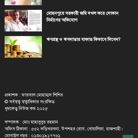
মোহনপুরে সরকারী জমি দখল করে দোকান
নির্মাণের অভিযোগ
ঋণগ্রস্থ ও ঋণদাতার যাকাত কিভাবে দিবেন?
প্রকাশক : ফায়সাল মোহাম্মদ শিশির
© সর্বস্বত্ব স্বত্বাধিকার সংরক্ষিত
ধূমকেতু নিউজ.কম ২০২৫
সম্পাদক : মোঃ মাহাবুবুর রহমান
অফিস ঠিকানা : ৫৫২ দড়িখরবনা, উপশহর রোড, বোয়ালিয়া, রাজশাহী।
মোবাইল নম্বর : ০১৩০১৯১৭৭৬১