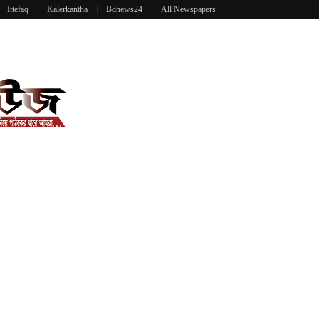
Ittefaq
Kalerkantha
Bdnews24
All Newspapers