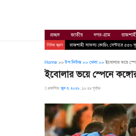
প্রচ্ছদ
জাতীয়
নগর-গ্রাম
রাজশাহ
নিউজ স্ক্রল
রাজশাহী সাফল্য কোচিং সেন্টারে ৫৫০ কৃতি
Home
>>
টপ নিউজ >>
খেলা >>
ইবোলার ভয়ে স্পে
ইবোলার ভয়ে স্পেনে কঙ্গোর
প্রকাশিত:
জুন ৩, ২০২৬
;
১০:২৯ পূর্বাহ্ণ