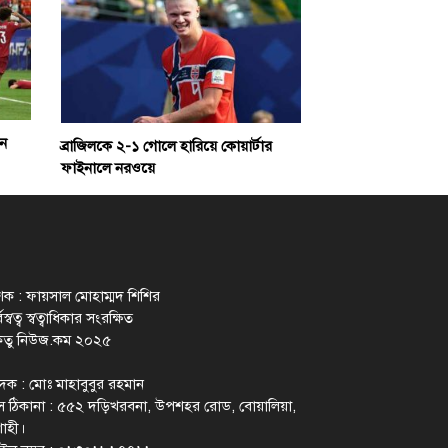
েন
ব্রাজিলকে ২-১ গোলে হারিয়ে কোয়ার্টার
ফাইনালে নরওয়ে
াশক : ফায়সাল মোহাম্মদ শিশির
স্বত্ব স্বত্বাধিকার সংরক্ষিত
েতু নিউজ.কম ২০২৫
াদক : মোঃ মাহাবুবুর রহমান
 ঠিকানা : ৫৫২ দড়িখরবনা, উপশহর রোড, বোয়ালিয়া,
াহী।