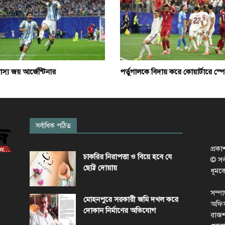
বাস্য জয় আর্জেন্টিনার
পর্তুগালকে বিদায় করে কোয়ার্টারে স্প
সর্বাধিক পঠিত
প্রক
চাকরির নিরাপত্তা ও বিয়ে হবে যে
© সর্ব
ছোট্ট দোয়ায়
ধূমক
সম্প
মোহনপুরে সরকারী জমি দখল করে
অফিস
দোকান নির্মাণের অভিযোগ
রাজশ