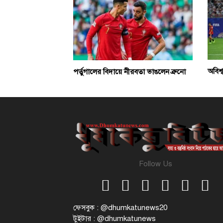
অবিশ্
পর্তুগালের বিদায়ে নীরবতা ভাঙলেন ব্রুনো
Follow Us
ফেসবুক : @dhumkatunews20
টুইটার : @dhumkatunews