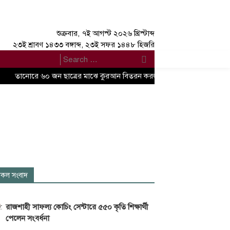
শুক্রবার, ৭ই আগস্ট ২০২৬ খ্রিস্টাব্দ
২৩ই শ্রাবণ ১৪৩৩ বঙ্গাব্দ, ২৩ই সফর ১৪৪৮ হিজরি
তানোরে ৬০ জন ছাত্রের মাঝে কুরআন বিতরন করল ছাত্রশিবির
জটিল কিড
কল সংবাদ
রাজশাহী সাফল্য কোচিং সেন্টারে ৫৫০ কৃতি শিক্ষার্থী
পেলেন সংবর্ধনা