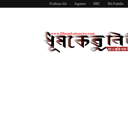
Prothom Alo
Jugantor
BBC
Bd-Pratidin