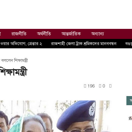
ী
রাজনীতি
অর্থনীতি
আন্তর্জাতিক
অন্যান্য
ওয়ার অভিযোগ, গ্রেপ্তার ২
রাজশাহী জেলা ট্রাক শ্রমিকদের মানববন্ধন
বগুড়
বললেন শিক্ষামন্ত্রী
ষামন্ত্রী
196
0
স