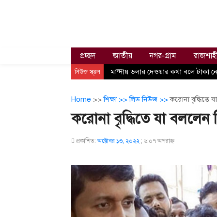
প্রচ্ছদ
জাতীয়
নগর-গ্রাম
রাজশাহ
নিউজ স্ক্রল
মান্দায় ডলার দেওয়ার কথা বলে টাকা নে
Home
>>
শিক্ষা >>
লিড নিউজ >>
করোনা বৃদ্ধিতে যা 
করোনা বৃদ্ধিতে যা বললেন শিক্
প্রকাশিত:
অক্টোবর ১৩, ২০২২
;
৬:০৭ অপরাহ্ণ