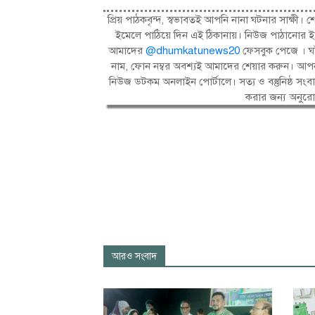
প্রিয় পাঠকবৃন্দ, স্বভাবতই আপনি নানা ঘটনার সাক্
ইমেলে পাঠিয়ে দিন এই ঠিকানায়। নিউজ পাঠানোর ই
আমাদের
@dhumkatunews20
ফেসবুক পেজে । ঘট
নাম, ফোন নম্বর অবশ্যই আমাদের শেয়ার করুন। আপন
নিউজ ডটকম অনলাইন পোর্টালে। সত্য ও বস্তুনিষ্ঠ 
করার জন্য অনুর
আরও সংবাদ