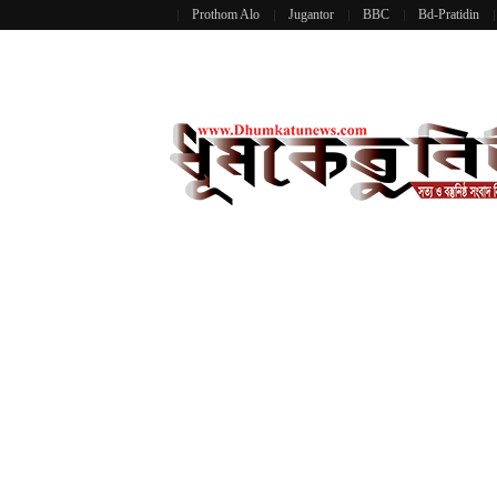
Prothom Alo
Jugantor
BBC
Bd-Pratidin