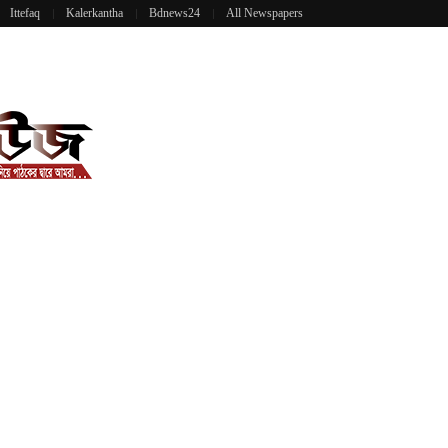
Ittefaq
Kalerkantha
Bdnews24
All Newspapers