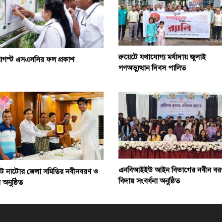
রুয়েটে যথাযোগ্য মর্যাদায় জুলাই
গস্ট এসএসসির ফল প্রকাশ
গণঅভ্যুত্থান দিবস পালিত
এনবিআইইউ আইন বিভাগের নবীন বর
টে নাটোর জেলা সমিতির নবীনবরণ ও
বিদায় সংবর্ধনা অনুষ্ঠিত
 অনুষ্ঠিত