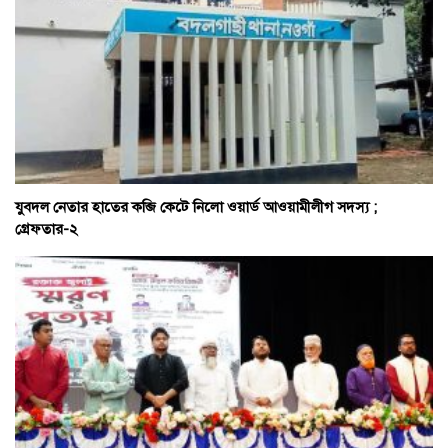
যুবদল নেতার হাতের কব্জি কেটে নিলো ওয়ার্ড আওয়ামীলীগ সদস্য ;
গ্রেফতার-২