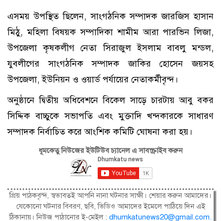
এসময় উপস্থিত ছিলেন, সাংগঠনিক সম্পাদক জারজিস হাসান
মিঠু, মহিলা বিষয়ক সম্পাদিকা শামীম আরা পারভিন লিজা,
উপজেলা কৃষকলীগ নেতা সিরাজুল ইসলাম বাবলু মন্ডল,
যুবলীগের সাংগঠনিক সম্পাদক জাকির হোসেন জয়সহ
উপজেলা, ইউনিয়ন ও ওয়ার্ড পর্যায়ের নেতাকর্মীবৃন্দ।
অনুষ্ঠানে দ্বিতীয় অধিবেশনে বিকেল সাড়ে চারটায় আবু বকর
সিদ্দিক বাচ্চুকে সভাপতি এবং মুক্তাদি খন্দকারকে সাধারণ
সম্পাদক নির্বাচিত করে আংশিক কমিটি ঘোষনা করা হয়।
ধূমকেতু নিউজের ইউটিউব চ্যানেল এ সাবস্ক্রাইব করুন
প্রিয় পাঠকবৃন্দ, স্বভাবতই আপনি নানা ঘটনার সাক্ষী। শেয়ার করুন আমাদের।
যেকোনো ঘটনার বিবরণ, ছবি, ভিডিও আমাদের ইমেলে পাঠিয়ে দিন এই
ঠিকানায়। নিউজ পাঠানোর ই-মেইল :
dhumkatunews20@gmail.com
.