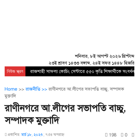
শনিবার, ৮ই আগস্ট ২০২৬ খ্রিস্টাব্দ
২৩ই শ্রাবণ ১৪৩৩ বঙ্গাব্দ, ২৪ই সফর ১৪৪৮ হিজরি
নিউজ স্ক্রল
রাজশাহী সাফল্য কোচিং সেন্টারে ৫৫০ কৃতি শিক্ষার্থীকে সংবর্ধনা
Home
>>
রাজনীতি >>
রাণীনগরে আ.লীগের সভাপতি বাচ্চু, সম্পাদক
মুক্তাদি
রাণীনগরে আ.লীগের সভাপতি বাচ্চু,
সম্পাদক মুক্তাদি
198
0
প্রকাশিত:
মার্চ ১৮, ২০২৩
;
৭:৫৪ অপরাহ্ণ