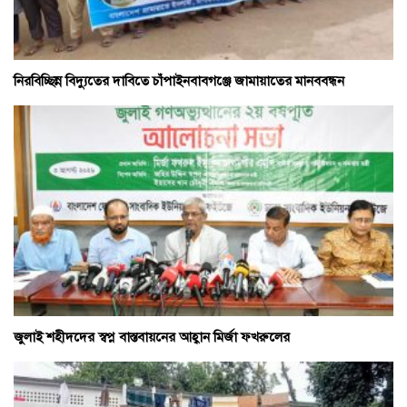
নিরবিচ্ছিন্ন বিদ্যুতের দাবিতে চাঁপাইনবাবগঞ্জে জামায়াতের মানববন্ধন
জুলাই শহীদদের স্বপ্ন বাস্তবায়নের আহ্বান মির্জা ফখরুলের